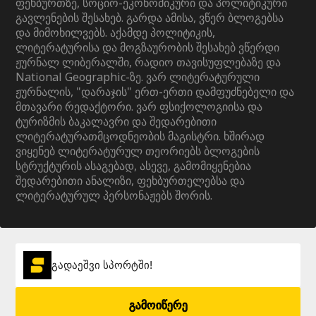
ფეხბურთზე, სოციო-ეკონომიკური და პოლიტიკური
გავლენების შესახებ. გარდა ამისა, ვწერ ბლოგებსა
და მიმოხილვებს. აქამდე პოლიტიკის,
ლიტერატურისა და მოგზაურობის შესახებ ვწერდი
ჟურნალ ლიბერალში, რადიო თავისუფლებაზე და
National Geographic-ზე. ვარ ლიტერატურული
ჟურნალის, "დარაჯის" ერთ-ერთი დამფუძნებელი და
მთავარი რედაქტორი. ვარ ფსიქოლოგიისა და
ტურიზმის ბაკალავრი და შედარებითი
ლიტერატურათმცოდნეობის მაგისტრი. ხშირად
ვიყენებ ლიტერატურულ თეორიებს ბლოგების
სტრუქტურის ასაგებად, ასევე, გამომიყენებია
შედარებითი ანალიზი, ფეხბურთელებსა და
ლიტერატურულ პერსონაჟებს შორის.
გადაეშვი სპორტში!
გამოიწერე