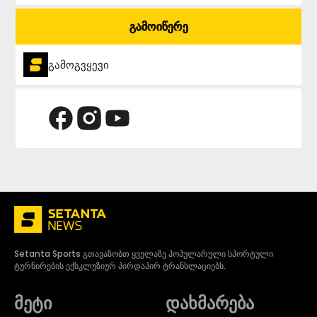
გამოიწერე
გამოგვყევი
Setanta Sports გთავაზობთ ყველაზე პოპულარული სპორტული
ტურნირების ექსკლუზიურ პირდაპირ ტრანსლაციებს.
მეტი
დახმარება