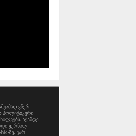
ამჟამად ვწერ
და პოლიტიკური
ოხილვებს. აქამდე
ერდი ჟურნალ
ic-ზე. ვარ