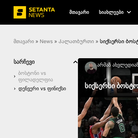
მთავარი
სიახლეები
მთავარი
»
News
»
Კალათბურთი
»
სიქსერსი ბოს
სარჩევი
Არმაზ Ახვლედია
ბოსტონი vs
ფილადელფია
სიქსერსი ბოსტ
დენვერი vs ფინიქსი