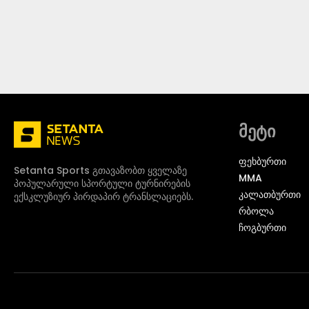
მეტი
ᲤᲔᲮᲑᲣᲠᲗᲘ
Setanta Sports გთავაზობთ ყველაზე
MMA
პოპულარული სპორტული ტურნირების
ᲙᲐᲚᲐᲗᲑᲣᲠᲗᲘ
ექსკლუზიურ პირდაპირ ტრანსლაციებს.
ᲠᲑᲝᲚᲐ
ᲩᲝᲒᲑᲣᲠᲗᲘ