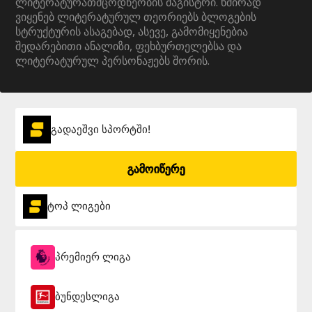
ლიტერატურათმცოდნეობის მაგისტრი. ხშირად
ვიყენებ ლიტერატურულ თეორიებს ბლოგების
სტრუქტურის ასაგებად, ასევე, გამომიყენებია
შედარებითი ანალიზი, ფეხბურთელებსა და
ლიტერატურულ პერსონაჟებს შორის.
გადაეშვი სპორტში!
გამოიწერე
ტოპ ლიგები
პრემიერ ლიგა
ბუნდესლიგა