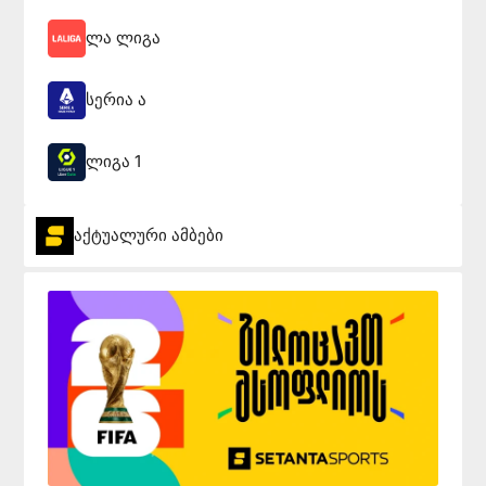
ლა ლიგა
სერია ა
ლიგა 1
აქტუალური ამბები