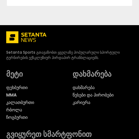
Setanta Sports გთავაზობთ ყველაზე პოპულარული სპორტული
ტურნირების ექსკლუზიურ პირდაპირ ტრანსლაციებს.
მეტი
დახმარება
ᲤᲔᲮᲑᲣᲠᲗᲘ
დახმარება
MMA
წესები და პირობები
ᲙᲐᲚᲐᲗᲑᲣᲠᲗᲘ
კარიერა
ᲠᲑᲝᲚᲐ
ᲩᲝᲒᲑᲣᲠᲗᲘ
გვიყურეთ სმარტფონით