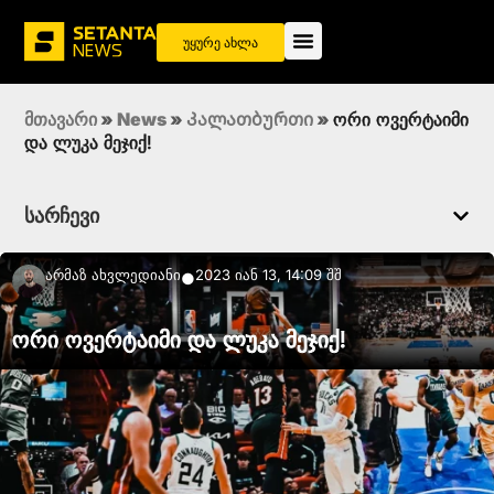
უყურე ახლა
მთავარი
»
News
»
Კალათბურთი
»
ორი ოვერტაიმი
და ლუკა მეჯიქ!
სარჩევი
Არმაზ Ახვლედიანი
2023 იან 13, 14:09 შშ
●
ორი ოვერტაიმი და ლუკა მეჯიქ!