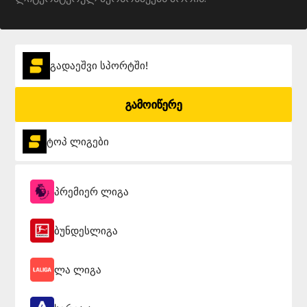
გადაეშვი სპორტში!
გამოიწერე
ტოპ ლიგები
პრემიერ ლიგა
ბუნდესლიგა
ლა ლიგა