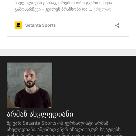
არმაზ ახვლედიანი
მე ვარ Setanta Sports-ის ჟურნალისტი არმაზ
ახვლედიანი. ამჟამად ვწერ ანალიტიკურ სტატიებს
ფეხბურთზე, სოციო-ეკონომიკური და პოლიტიკური