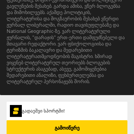
გავლენების შესახებ. გარდა ამისა, ვწერ ბლოგებსა
და მიმოხილვებს. აქამდე პოლიტიკის,
ლიტერატურისა და მოგზაურობის შესახებ ვწერდი
ჟურნალ ლიბერალში, რადიო თავისუფლებაზე და
National Geographic-ზე. ვარ ლიტერატურული
ჟურნალის, "დარაჯის" ერთ-ერთი დამფუძნებელი და
მთავარი რედაქტორი. ვარ ფსიქოლოგიისა და
ტურიზმის ბაკალავრი და შედარებითი
ლიტერატურათმცოდნეობის მაგისტრი. ხშირად
ვიყენებ ლიტერატურულ თეორიებს ბლოგების
სტრუქტურის ასაგებად, ასევე, გამომიყენებია
შედარებითი ანალიზი, ფეხბურთელებსა და
ლიტერატურულ პერსონაჟებს შორის.
გადაეშვი სპორტში!
გამოიწერე