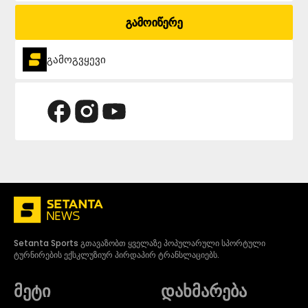
გამოიწერე
გამოგვყევი
Setanta Sports გთავაზობთ ყველაზე პოპულარული სპორტული
ტურნირების ექსკლუზიურ პირდაპირ ტრანსლაციებს.
მეტი
დახმარება