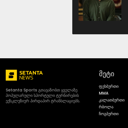
მეტი
ᲤᲔᲮᲑᲣᲠᲗᲘ
Setanta Sports გთავაზობთ ყველაზე
MMA
პოპულარული სპორტული ტურნირების
ᲙᲐᲚᲐᲗᲑᲣᲠᲗᲘ
ექსკლუზიურ პირდაპირ ტრანსლაციებს.
ᲠᲑᲝᲚᲐ
ᲩᲝᲒᲑᲣᲠᲗᲘ