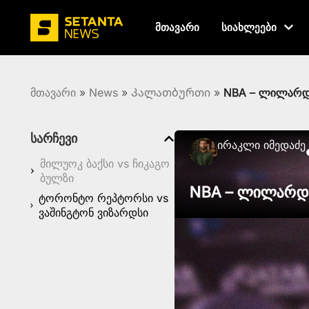
მთავარი
სიახლეები
მთავარი
»
News
»
Კალათბურთი
»
NBA – ლილარდ
სარჩევი
Ირაკლი Იმედაძე
მილუოკ ბაქსი vs ჩიკაგო
ბულზი
NBA – ლილარდ
ტორონტო რეპტორსი vs
ვაშინგტონ ვიზარდსი