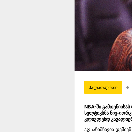
Კალათბურთი
NBA-ში გამთენიისას
სელტიკსმა ნიუ-იორკ
კლივლენდ კავალიერ
აღსანიშნავია დემიე