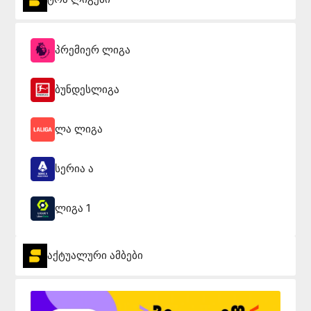
პრემიერ ლიგა
ბუნდესლიგა
ლა ლიგა
სერია ა
ლიგა 1
აქტუალური ამბები