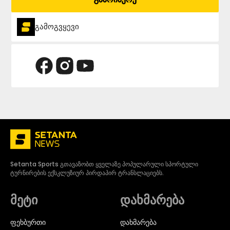
გამოგვყევი
Setanta Sports გთავაზობთ ყველაზე პოპულარული სპორტული
ტურნირების ექსკლუზიურ პირდაპირ ტრანსლაციებს.
მეტი
დახმარება
ᲤᲔᲮᲑᲣᲠᲗᲘ
დახმარება