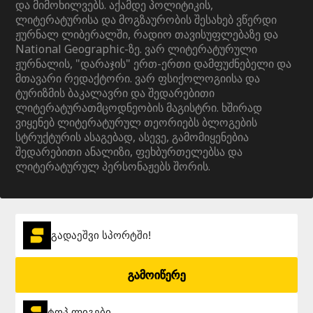
და მიმოხილვებს. აქამდე პოლიტიკის,
ლიტერატურისა და მოგზაურობის შესახებ ვწერდი
ჟურნალ ლიბერალში, რადიო თავისუფლებაზე და
National Geographic-ზე. ვარ ლიტერატურული
ჟურნალის, "დარაჯის" ერთ-ერთი დამფუძნებელი და
მთავარი რედაქტორი. ვარ ფსიქოლოგიისა და
ტურიზმის ბაკალავრი და შედარებითი
ლიტერატურათმცოდნეობის მაგისტრი. ხშირად
ვიყენებ ლიტერატურულ თეორიებს ბლოგების
სტრუქტურის ასაგებად, ასევე, გამომიყენებია
შედარებითი ანალიზი, ფეხბურთელებსა და
ლიტერატურულ პერსონაჟებს შორის.
გადაეშვი სპორტში!
გამოიწერე
ტოპ ლიგები