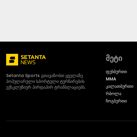
მეტი
ᲤᲔᲮᲑᲣᲠᲗᲘ
Setanta Sports გთავაზობთ ყველაზე
MMA
პოპულარული სპორტული ტურნირების
ᲙᲐᲚᲐᲗᲑᲣᲠᲗᲘ
ექსკლუზიურ პირდაპირ ტრანსლაციებს.
ᲠᲑᲝᲚᲐ
ᲩᲝᲒᲑᲣᲠᲗᲘ