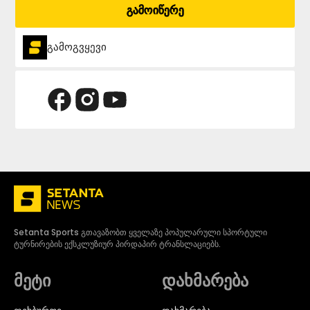
გამოიწერე
გამოგვყევი
Setanta Sports გთავაზობთ ყველაზე პოპულარული სპორტული
ტურნირების ექსკლუზიურ პირდაპირ ტრანსლაციებს.
მეტი
დახმარება