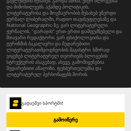
გავლენების შესახებ. გარდა ამისა, ვწერ ბლოგებსა
და მიმოხილვებს. აქამდე პოლიტიკის,
ლიტერატურისა და მოგზაურობის შესახებ ვწერდი
ჟურნალ ლიბერალში, რადიო თავისუფლებაზე და
National Geographic-ზე. ვარ ლიტერატურული
ჟურნალის, "დარაჯის" ერთ-ერთი დამფუძნებელი და
მთავარი რედაქტორი. ვარ ფსიქოლოგიისა და
ტურიზმის ბაკალავრი და შედარებითი
ლიტერატურათმცოდნეობის მაგისტრი. ხშირად
ვიყენებ ლიტერატურულ თეორიებს ბლოგების
სტრუქტურის ასაგებად, ასევე, გამომიყენებია
შედარებითი ანალიზი, ფეხბურთელებსა და
ლიტერატურულ პერსონაჟებს შორის.
გადაეშვი სპორტში!
გამოიწერე