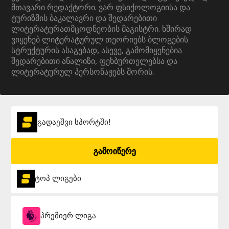
მთავარი რედაქტორი. ვარ ფსიქოლოგიისა და
ტურიზმის ბაკალავრი და შედარებითი
ლიტერატურათმცოდნეობის მაგისტრი. ხშირად
ვიყენებ ლიტერატურულ თეორიებს ბლოგების
სტრუქტურის ასაგებად, ასევე, გამომიყენებია
შედარებითი ანალიზი, ფეხბურთელებსა და
ლიტერატურულ პერსონაჟებს შორის.
გადაეშვი სპორტში!
გამოიწერე
ტოპ ლიგები
პრემიერ ლიგა