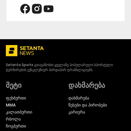
Setanta Sports გთავაზობთ ყველაზე პოპულარული სპორტული
ტურნირების ექსკლუზიურ პირდაპირ ტრანსლაციებს.
მეტი
დახმარება
ᲤᲔᲮᲑᲣᲠᲗᲘ
დახმარება
MMA
წესები და პირობები
ᲙᲐᲚᲐᲗᲑᲣᲠᲗᲘ
კარიერა
ᲠᲑᲝᲚᲐ
ᲩᲝᲒᲑᲣᲠᲗᲘ