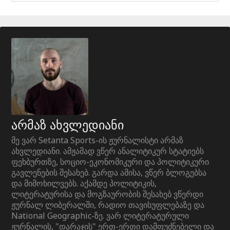
არმაზ ახვლედიანი
მე ვარ Setanta Sports-ის ჟურნალისტი არმაზ
ახვლედიანი. ამჟამად ვწერ ანალიტიკურ სტატიებს
ფეხბურთზე, სოციო-ეკონომიკური და პოლიტიკური
გავლენების შესახებ. გარდა ამისა, ვწერ ბლოგებსა
და მიმოხილვებს. აქამდე პოლიტიკის,
ლიტერატურისა და მოგზაურობის შესახებ ვწერდი
ჟურნალ ლიბერალში, რადიო თავისუფლებაზე და
National Geographic-ზე. ვარ ლიტერატურული
ჟურნალის, "დარაჯის" ერთ-ერთი დამფუძნებელი და