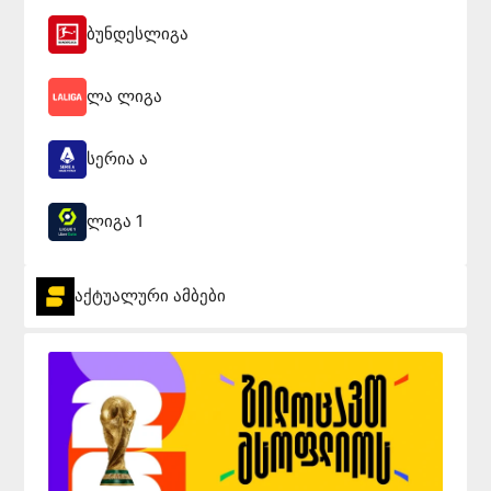
ბუნდესლიგა
ლა ლიგა
სერია ა
ლიგა 1
აქტუალური ამბები