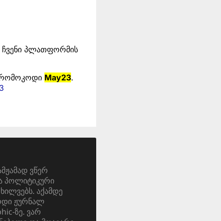
თ, ჩვენი პლათფორმის
 პრომოკოდი
May23
.
3
ამჟამად ვწერ
და პოლიტიკური
ოხილვებს. აქამდე
ერდი ჟურნალ
ic-ზე. ვარ