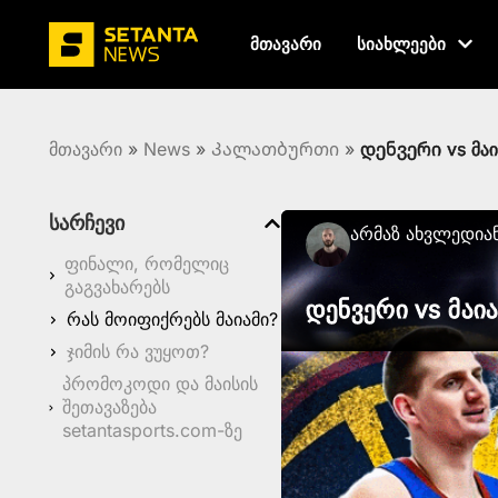
მთავარი
სიახლეები
მთავარი
»
News
»
Კალათბურთი
»
დენვერი vs მაი
სარჩევი
Არმაზ Ახვლედია
ფინალი, რომელიც
გაგვახარებს
დენვერი vs მაია
რას მოიფიქრებს მაიამი?
ჯიმის რა ვუყოთ?
პრომოკოდი და მაისის
შეთავაზება
setantasports.com-ზე