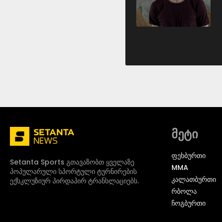
მეტი
ᲤᲔᲮᲑᲣᲠᲗᲘ
Setanta Sports გთავაზობთ ყველაზე
MMA
პოპულარული სპორტული ტურნირების
ᲙᲐᲚᲐᲗᲑᲣᲠᲗᲘ
ექსკლუზიურ პირდაპირ ტრანსლაციებს.
ᲠᲑᲝᲚᲐ
ᲩᲝᲒᲑᲣᲠᲗᲘ