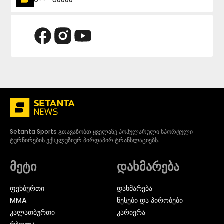
Setanta Sports გთავაზობთ ყველაზე პოპულარული სპორტული
ტურნირების ექსკლუზიურ პირდაპირ ტრანსლაციებს.
მეტი
დახმარება
ᲤᲔᲮᲑᲣᲠᲗᲘ
დახმარება
MMA
წესები და პირობები
ᲙᲐᲚᲐᲗᲑᲣᲠᲗᲘ
კარიერა