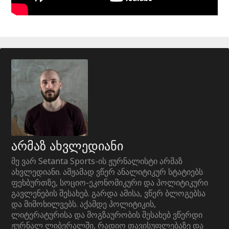
არმაზ ახვლედიანი
მე ვარ Setanta Sports-ის ჟურნალისტი არმაზ
ახვლედიანი. ამჟამად ვწერ ანალიტიკურ სტატიებს
ფეხბურთზე, სოციო-ეკონომიკური და პოლიტიკური
გავლენების შესახებ. გარდა ამისა, ვწერ ბლოგებსა
და მიმოხილვებს. აქამდე პოლიტიკის,
ლიტერატურისა და მოგზაურობის შესახებ ვწერდი
ჟურნალ ლიბერალში, რადიო თავისუფლებაზე და