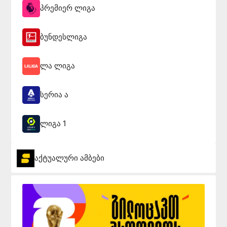
პრემიერ ლიგა
ბუნდესლიგა
ლა ლიგა
სერია ა
ლიგა 1
აქტუალური ამბები