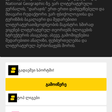
National Geographic-ზე. ვარ ლიტერატურული
ჟურნალის, "დარაჯის" ერთ-ერთი დამფუძნებელი და
მთავარი რედაქტორი. ვარ ფსიქოლოგიისა და
ტურიზმის ბაკალავრი და შედარებითი
ლიტერატურათმცოდნეობის მაგისტრი. ხშირად
ვიყენებ ლიტერატურულ თეორიებს ბლოგების
სტრუქტურის ასაგებად, ასევე, გამომიყენებია
შედარებითი ანალიზი, ფეხბურთელებსა და
ლიტერატურულ პერსონაჟებს შორის.
გადაეშვი სპორტში!
გამოიწერე
ტოპ ლიგები