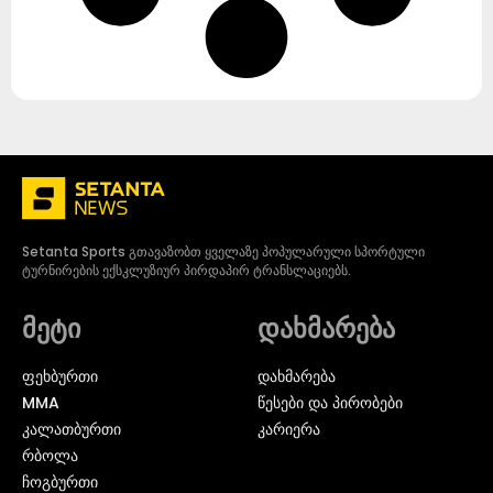
Setanta Sports გთავაზობთ ყველაზე პოპულარული სპორტული
ტურნირების ექსკლუზიურ პირდაპირ ტრანსლაციებს.
მეტი
დახმარება
ᲤᲔᲮᲑᲣᲠᲗᲘ
დახმარება
MMA
წესები და პირობები
ᲙᲐᲚᲐᲗᲑᲣᲠᲗᲘ
კარიერა
ᲠᲑᲝᲚᲐ
ᲩᲝᲒᲑᲣᲠᲗᲘ