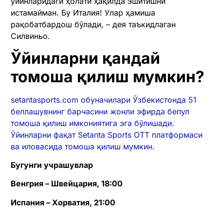
ўйинларидаги ҳолати ҳақилда эшитишни
истамайман. Бу Италия! Улар ҳамиша
рақобатбардош бўлади, – дея таъкидлаган
Силвиньо.
Ўйинларни қандай
томоша қилиш мумкин?
setantasports.com обуначилари Ўзбекистонда 51
беллашувнинг барчасини жонли эфирда бепул
томоша қилиш имкониятига эга бўлишади.
Ўйинларни фақат Setanta Sports ОТТ платформаси
ва иловасида томоша қилиш мумкин.
Бугунги учрашувлар
Венгрия – Швейцария, 18:00
Испания – Хорватия, 21:00