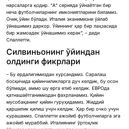
нарсаларга қодир. “А” серияда ўйнаётган бир
неча футболчиларнинг имкониятларини биламиз.
Очиқ ўйин бўлади. Италия эканимизни ўйлаб
ўйнашимиз даркор. Ўйиннинг ҳар бир лаҳзасида
бир жамоадек ўйнашимиз керак”, – деди
Спаллетти.
Силвиньонинг ўйиндан
олдинги фикрлари
– Бу ердалигимиздан хурсандмиз. Саралаш
босқичида қийинчиликларга дуч келдик, бу осон
бўлмади, аммо шу ерга етиб келдик. ЕВРОда
қатнашаётганимиздан фахрланамиз. Қийин
мусобақанинг қийин гуруҳидамиз. Жиддий
қаршилик қилиш учун келдик. Ҳар бир очко учун
курашамиз. Спаллетти ажойиб футболчиларга эга
ажойиб мураббий. Италиянинг ўртоқлик