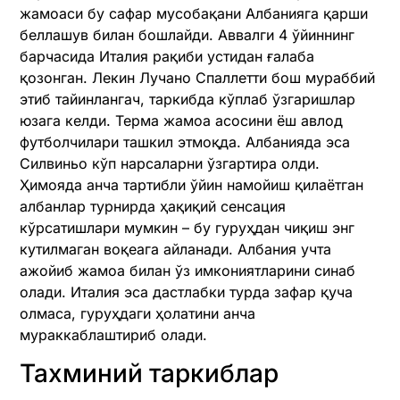
жамоаси бу сафар мусобақани Албанияга қарши
беллашув билан бошлайди. Аввалги 4 ўйиннинг
барчасида Италия рақиби устидан ғалаба
қозонган. Лекин Лучано Спаллетти бош мураббий
этиб тайинлангач, таркибда кўплаб ўзгаришлар
юзага келди. Терма жамоа асосини ёш авлод
футболчилари ташкил этмоқда. Албанияда эса
Силвиньо кўп нарсаларни ўзгартира олди.
Ҳимояда анча тартибли ўйин намойиш қилаётган
албанлар турнирда ҳақиқий сенсация
кўрсатишлари мумкин – бу гуруҳдан чиқиш энг
кутилмаган воқеага айланади. Албания учта
ажойиб жамоа билан ўз имкониятларини синаб
олади. Италия эса дастлабки турда зафар қуча
олмаса, гуруҳдаги ҳолатини анча
мураккаблаштириб олади.
Тахминий таркиблар