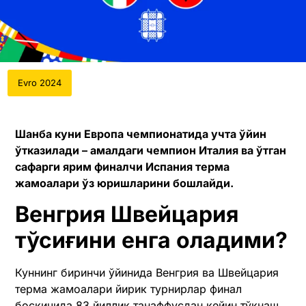
Evro 2024
Шанба куни Европа чемпионатида учта ўйин
ўтказилади – амалдаги чемпион Италия ва ўтган
сафарги ярим финалчи Испания терма
жамоалари ўз юришларини бошлайди.
Венгрия Швейцария
тўсиғини енга оладими?
Куннинг биринчи ўйинида Венгрия ва Швейцария
терма жамоалари йирик турнирлар финал
босқичида 83 йиллик танаффусдан кейин тўқнаш