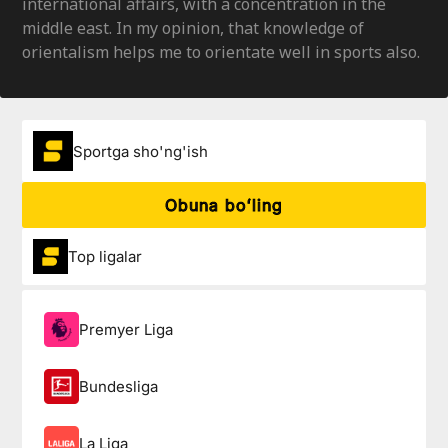
international affairs, with a concentration in the
middle east. In my opinion, that knowledge of
orientalism helps me to orientate well in sports also.
Sportga sho'ng'ish
Obuna boʻling
Top ligalar
Premyer Liga
Bundesliga
La Liga