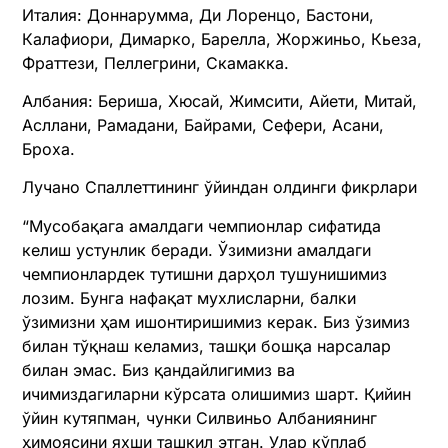
Италия: Доннарумма, Ди Лоренцо, Бастони,
Калафиори, Димарко, Барелла, Жоржиньо, Кьеза,
Фраттези, Пеллегрини, Скамакка.
Албания: Бериша, Хюсай, Жимсити, Айети, Митай,
Асллани, Рамадани, Байрами, Сефери, Асани,
Броха.
Лучано Спаллеттининг ўйиндан олдинги фикрлари
“Мусобақага амалдаги чемпионлар сифатида
келиш устунлик беради. Ўзимизни амалдаги
чемпионлардек тутишни дарҳол тушунишимиз
лозим. Бунга нафақат мухлисларни, балки
ўзимизни ҳам ишонтиришимиз керак. Биз ўзимиз
билан тўқнаш келамиз, ташқи бошқа нарсалар
билан эмас. Биз қандайлигимиз ва
ичимиздагиларни кўрсата олишимиз шарт. Қийин
ўйин кутяпман, чунки Силвиньо Албаниянинг
ҳимоясини яхши ташкил этган. Улар кўплаб