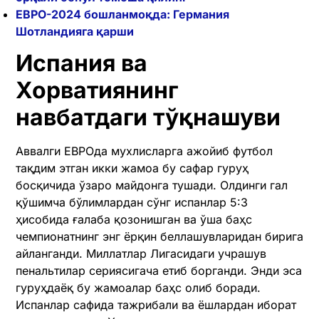
ЕВРО-2024 бошланмоқда: Германия
Шотландияга қарши
Испания ва
Хорватиянинг
навбатдаги тўқнашуви
Аввалги ЕВРОда мухлисларга ажойиб футбол
тақдим этган икки жамоа бу сафар гуруҳ
босқичида ўзаро майдонга тушади. Олдинги гал
қўшимча бўлимлардан сўнг испанлар 5:3
ҳисобида ғалаба қозонишган ва ўша баҳс
чемпионатнинг энг ёрқин беллашувларидан бирига
айланганди. Миллатлар Лигасидаги учрашув
пенальтилар сериясигача етиб борганди. Энди эса
гуруҳдаёқ бу жамоалар баҳс олиб боради.
Испанлар сафида тажрибали ва ёшлардан иборат