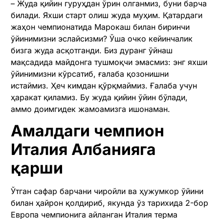
– Жуда қийин гуруҳдан ўрин олганмиз, буни барча
билади. Яхши старт олиш жуда муҳим. Қатардаги
жаҳон чемпионатида Марокаш билан биринчи
ўйинимизни эслайсизми? Ўша очко кейинчалик
бизга жуда асқотганди. Биз дуранг ўйнаш
мақсадида майдонга тушмоқчи эмасмиз: энг яхши
ўйинимизни кўрсатиб, ғалаба қозонишни
истаймиз. Ҳеч кимдан қўрқмаймиз. Ғалаба учун
ҳаракат қиламиз. Бу жуда қийин ўйин бўлади,
аммо доимгидек жамоамизга ишонаман.
Амалдаги чемпион
Италия Албанияга
қарши
Ўтган сафар барчани чиройли ва ҳужумкор ўйини
билан ҳайрон қолдириб, якунда ўз тарихида 2-бор
Европа чемпионига айланган Италия терма