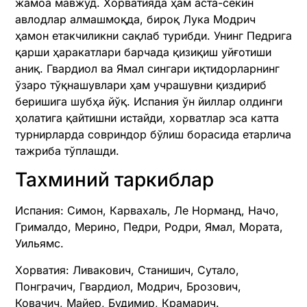
жамоа мавжуд. Хорватияда ҳам аста-секин
авлодлар алмашмоқда, бироқ Лука Модрич
ҳамон етакчиликни сақлаб турибди. Унинг Педрига
қарши ҳаракатлари барчада қизиқиш уйғотиши
аниқ. Гвардиол ва Ямал сингари иқтидорларнинг
ўзаро тўқнашувлари ҳам учрашувни қиздириб
беришига шубҳа йўқ. Испания ўн йиллар олдинги
ҳолатига қайтишни истайди, хорватлар эса катта
турнирларда совриндор бўлиш борасида етарлича
тажриба тўплашди.
Тахминий таркиблар
Испания: Симон, Карвахаль, Ле Норманд, Начо,
Грималдо, Мерино, Педри, Родри, Ямал, Мората,
Уильямс.
Хорватия: Ливакович, Станишич, Сутало,
Понграчич, Гвардиол, Модрич, Брозович,
Ковачич, Майер, Будимир, Крамарич.