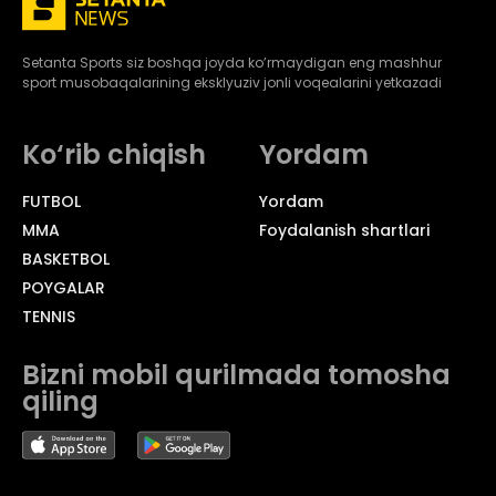
Setanta Sports siz boshqa joyda ko’rmaydigan eng mashhur
sport musobaqalarining eksklyuziv jonli voqealarini yetkazadi
Ko‘rib chiqish
Yordam
FUTBOL
Yordam
MMA
Foydalanish shartlari
BASKETBOL
POYGALAR
TENNIS
Bizni mobil qurilmada tomosha
qiling