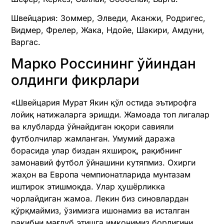
Швейцария: Зоммер, Элведи, Аканжи, Родригес,
Видмер, Фрелер, Жака, Ндойе, Шакири, Амдуни,
Варгас.
Марко Россининг ўйиндан
олдинги фикрлари
«Швейцария Мурат Якин қўл остида эътирофга
лойиқ натижаларга эришди. Жамоада топ лигалар
ва клубларда ўйнайдиган юқори савияли
футболчилар жамланган. Умумий даража
борасида улар биздан яхшироқ, рақибнинг
замонавий футбол ўйнашини кутяпмиз. Охирги
жаҳон ва Европа чемпионатларида мунтазам
иштирок этишмоқда. Улар ҳушёрликка
чорлайдиган жамоа. Лекин биз синовлардан
қўрқмаймиз, ўзимизга ишонамиз ва исталган
рақибни мағлуб этишга имконимиз борлигини