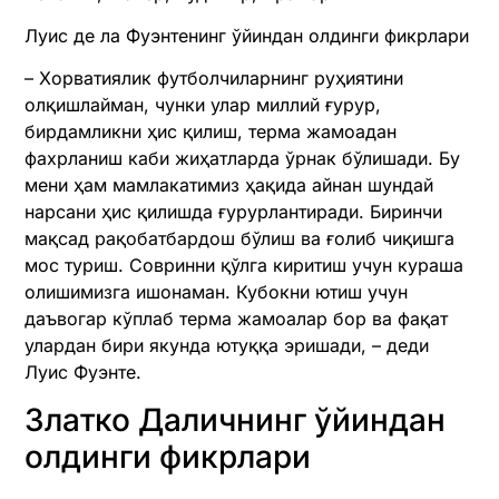
Луис де ла Фуэнтенинг ўйиндан олдинги фикрлари
– Хорватиялик футболчиларнинг руҳиятини
олқишлайман, чунки улар миллий ғурур,
бирдамликни ҳис қилиш, терма жамоадан
фахрланиш каби жиҳатларда ўрнак бўлишади. Бу
мени ҳам мамлакатимиз ҳақида айнан шундай
нарсани ҳис қилишда ғурурлантиради. Биринчи
мақсад рақобатбардош бўлиш ва ғолиб чиқишга
мос туриш. Совринни қўлга киритиш учун кураша
олишимизга ишонаман. Кубокни ютиш учун
даъвогар кўплаб терма жамоалар бор ва фақат
улардан бири якунда ютуққа эришади, – деди
Луис Фуэнте.
Златко Даличнинг ўйиндан
олдинги фикрлари