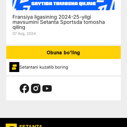
Fransiya ligasining 2024-25-yilgi
mavsumini Setanta Sportsda tomosha
qiling
07 Avg, 2024
Obuna boʻling
Setantani kuzatib boring