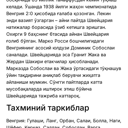
келади. Ўшанда 1938 йилги жаҳон чемпионатида
Венгрия 2:0 ҳисобида ғалаба қозонган. Лекин
энди вазият ўзгарган – айни пайтда Швейцария
натижалар борасида ўзиб кетишга эришган.
Охирги 9 баҳснинг 6тасида айнан Швейцария
ғолиб бўлган. Марко Росси бошчилигидаги
Венгриянинг асосий юлдузи Доминик Собослаи
саналади. Швейцарияда эса Гранит Жака ва
Жердан Шакири етакчилар ҳисобланади.
Марказда Собослаи ва Жака ўртасидаги тўқнашув
ўйин тақдирини аниқлаб берувчи жиҳатга
айланиши мумкин. Сўнгги пайтларда катта
мусобақаларда иштирок этиш бўйича
Швейцарияда тажриба каттароқ.
Тахминий таркиблар
Венгрия: Гулаши, Ланг, Орбан, Салаи, Болла, Наги,
Шёфер, Керкез, Саллаи, Собослаи, Варга.