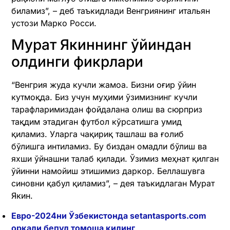
биламиз”, – деб таъкидлади Венгриянинг итальян
устози Марко Росси.
Мурат Якиннинг ўйиндан
олдинги фикрлари
“Венгрия жуда кучли жамоа. Бизни оғир ўйин
кутмоқда. Биз учун муҳими ўзимизнинг кучли
тарафларимиздан фойдалана олиш ва сюрприз
тақдим этадиган футбол кўрсатишга умид
қиламиз. Уларга чақириқ ташлаш ва ғолиб
бўлишга интиламиз. Бу биздан омадли бўлиш ва
яхши ўйнашни талаб қилади. Ўзимиз меҳнат қилган
ўйинни намойиш этишимиз даркор. Беллашувга
синовни қабул қиламиз”, – дея таъкидлаган Мурат
Якин.
Евро-2024ни Ўзбекистонда setantasports.com
орқали бепул томоша қилинг