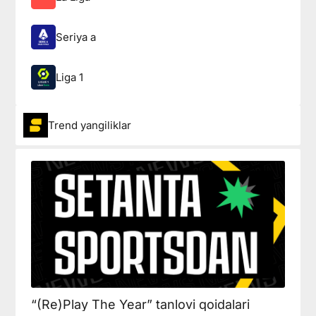
Seriya a
Liga 1
Trend yangiliklar
“(Re)Play The Year” tanlovi qoidalari