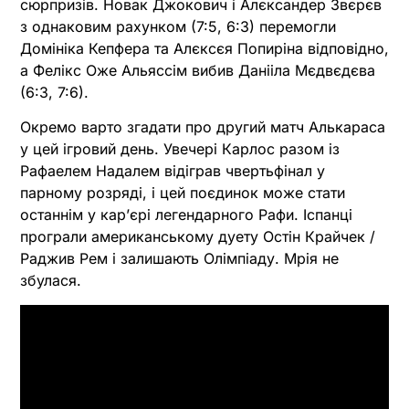
сюрпризів. Новак Джокович і Алєксандер Звєрєв
з однаковим рахунком (7:5, 6:3) перемогли
Домініка Кепфера та Алєксєя Попиріна відповідно,
а Фелікс Оже Альяссім вибив Данііла Мєдвєдєва
(6:3, 7:6).
Окремо варто згадати про другий матч Алькараса
у цей ігровий день. Увечері Карлос разом із
Рафаелем Надалем відіграв чвертьфінал у
парному розряді, і цей поєдинок може стати
останнім у карʼєрі легендарного Рафи. Іспанці
програли американському дуету Остін Крайчек /
Раджив Рем і залишають Олімпіаду. Мрія не
збулася.