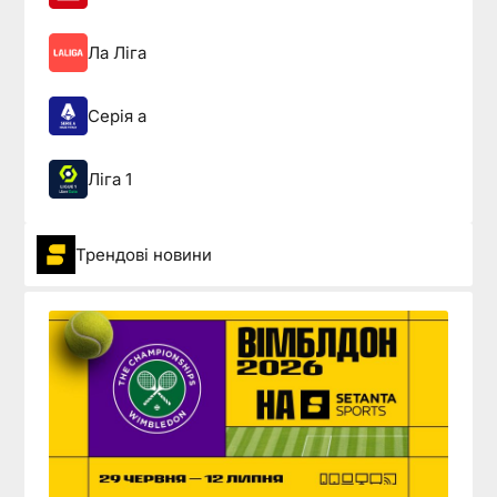
Ла Ліга
Серія а
Ліга 1
Трендові новини