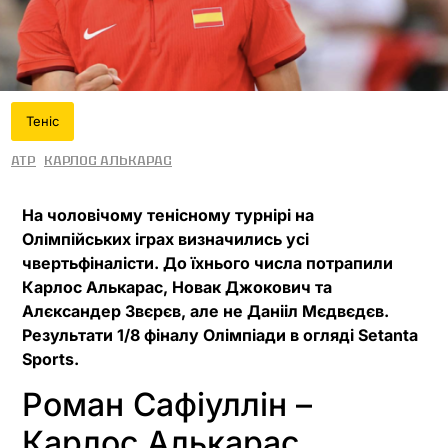
Теніс
ATP
Карлос Алькарас
На чоловічому тенісному турнірі на
Олімпійських іграх визначились усі
чвертьфіналісти. До їхнього числа потрапили
Карлос Алькарас, Новак Джокович та
Алєксандер Звєрєв, але не Данііл Мєдвєдєв.
Результати 1/8 фіналу Олімпіади в огляді Setanta
Sports.
Роман Сафіуллін –
Карлос Алькарас