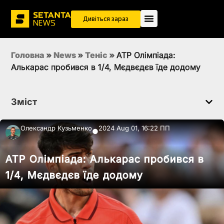
Дивіться зараз
Головна
»
News
»
Теніс
»
ATP Олімпіада:
Алькарас пробився в 1/4, Мєдвєдєв їде додому
Зміст
Олександр Кузьменко
2024 Aug 01, 16:22 ПП
●
ATP Олімпіада: Алькарас пробився в
1/4, Мєдвєдєв їде додому