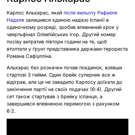
Карлос Алькарас, який
після вильоту Рафаеля
Надаля
залишився єдиною надією Іспанії в
одиночному розряді, зробив впевнений крок у
чвертьфінал Олімпійських ігор. Другий номер
посіву витратив півтори години на те, щоб
втоптати у ґрунт представника держави-терориста
Романа Сафіулліна.
Алькарас без розкачки почав поєдинок, взявши
стартові 3 гейми. Один брейк суперник все ж
відіграв, але це не завадило Карлосу доїхати до
закінчення партії на своїх подачах (6:4). Другий
сет також стартував з брейку іспанця, а
завершився впевненою перемогою з рахунком
6:2.