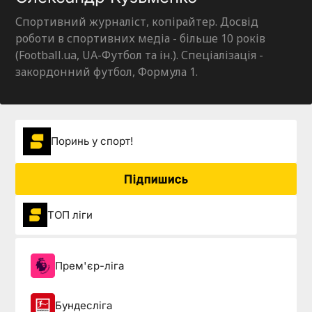
Спортивний журналіст, копірайтер. Досвід
роботи в спортивних медіа - більше 10 років
(Football.ua, UA-Футбол та ін.). Спеціалізація -
закордонний футбол, Формула 1.
Поринь у спорт!
Підпишись
ТОП ліги
Прем'єр-ліга
Бундесліга