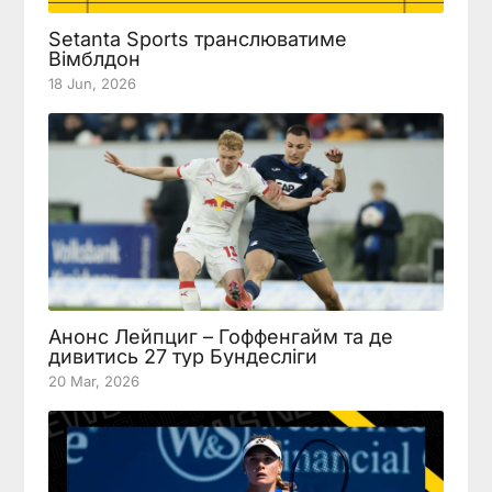
Setanta Sports транслюватиме
Вімблдон
18 Jun, 2026
Анонс Лейпциг – Гоффенгайм та де
дивитись 27 тур Бундесліги
20 Mar, 2026