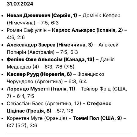
31.07.2024
Новак Джокович (Сербія, 1)
– Домінік Кепфер
(Німеччина) – 7:5, 6:3
Роман Сафіуллін –
Карлос Алькарас (Іспанія, 2)
–
4:6, 2:6
Алєксандер Звєрєв (Німеччина, 3)
– Алєксєй
Попирін (Австралія) – 7:5, 6:3
Фелікс Оже Альяссім (Канада, 13)
– Данііл
Мєдвєдєв (4) – 6:3, 7:6 (7:5)
Каспер Рууд (Норвегія, 6)
– Франциско
Черундоло (Аргентина) – 6:3, 6:4
Лоренцо Музетті (Італія, 11)
– Тейлор Фріц (США,
7) – 6:4, 7:5
Себастіан Баес (Аргентина, 12) –
Стефанос
Ціціпас (Греція, 8)
– 5:7, 1:6
Корентен Муте (Франція) –
Томмі Пол (США, 9)
–
6:7 (5:7), 3:6