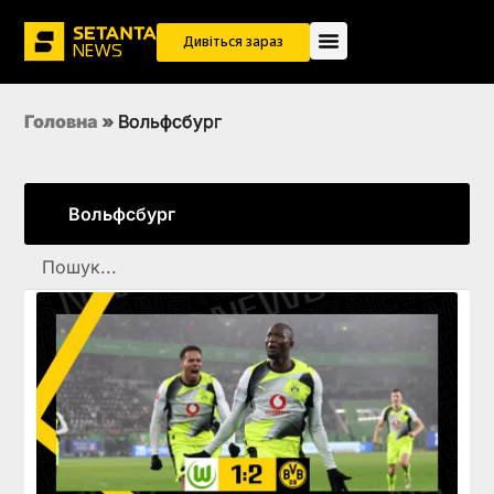
Дивіться зараз
Головна
»
Вольфсбург
Вольфсбург