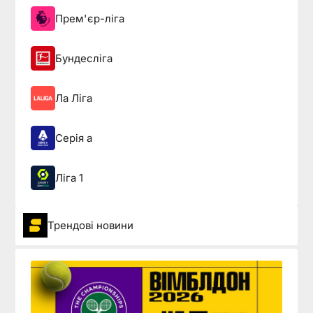
Прем'єр-ліга
Бундесліга
Ла Ліга
Серія а
Ліга 1
Трендові новини