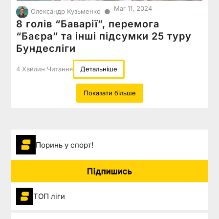
Mar 11, 2024
●
Олександр Кузьменко
8 голів “Баварії”, перемога
“Баєра” та інші підсумки 25 туру
Бундесліги
4 Хвилин Читання
Детальніше
Показати більше
Поринь у спорт!
Підпишись
ТОП ліги