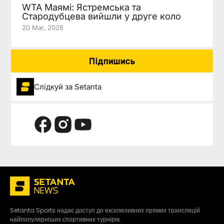
WTA Маямі: Ястремська та
Стародубцева вийшли у друге коло
20 Mar, 2026
Підпишись
Слідкуй за Setanta
Setanta Sports надає доступ до ексклюзивних прямих трансляцій
найпопулярніших спортивних турнірів.