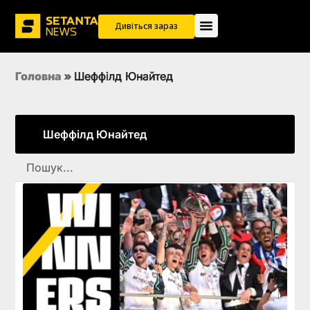
Дивіться зараз
Головна
»
Шеффілд Юнайтед
Шеффілд Юнайтед