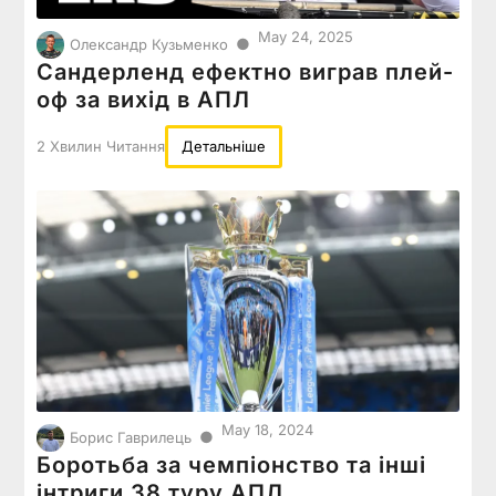
May 24, 2025
●
Олександр Кузьменко
Сандерленд ефектно виграв плей-
оф за вихід в АПЛ
2 Хвилин Читання
Детальніше
May 18, 2024
●
Борис Гаврилець
Боротьба за чемпіонство та інші
інтриги 38 туру АПЛ