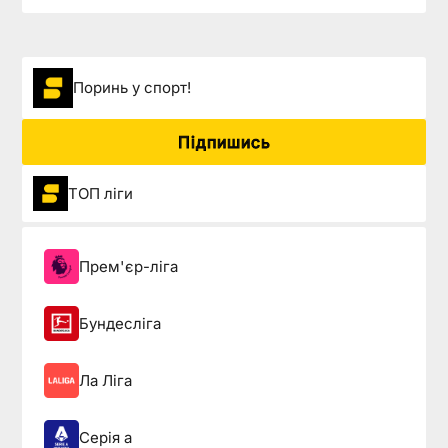
Поринь у спорт!
Підпишись
ТОП ліги
Прем'єр-ліга
Бундесліга
Ла Ліга
Серія а