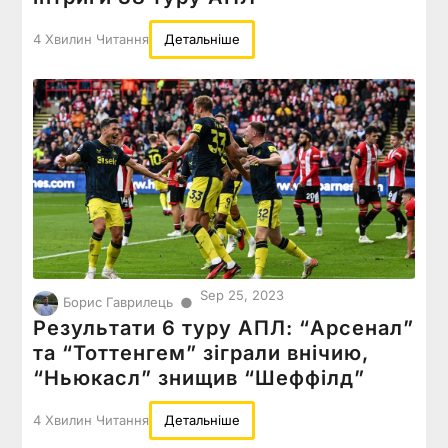
4 Хвилин Читання
Детальніше
Sep 25, 2023
●
Борис Гаврилець
Результати 6 туру АПЛ: “Арсенал”
та “Тоттенгем” зіграли внічию,
“Ньюкасл” знищив “Шеффілд”
4 Хвилин Читання
Детальніше