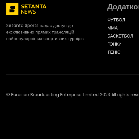
Додатко
ФУТБОЛ
Setanta Sports надає доступ до
ММА
ексклюзивних прямих трансляцій
БАСКЕТБОЛ
найпопулярніших спортивних турнірів.
ГОНКИ
TЕНІС
© Eurasian Broadcasting Enterprise Limited 2023 All rights res
© Adjara.com LLC 2023 All rights reserved