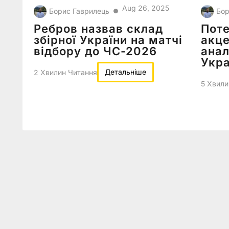
Aug 26, 2025
Борис Гаврилець
Бор
●
Ребров назвав склад
Поте
збірної України на матчі
акце
відбору до ЧС-2026
анал
Укра
Детальніше
2 Хвилин Читання
5 Хвили