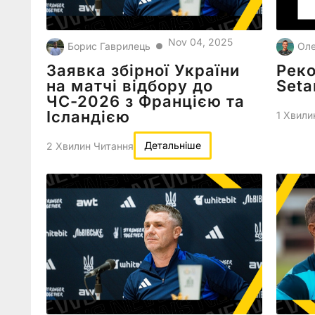
Nov 04, 2025
Борис Гаврилець
Оле
●
Заявка збірної України
Реко
на матчі відбору до
Seta
ЧС-2026 з Францією та
Ісландією
1 Хвили
Детальніше
2 Хвилин Читання