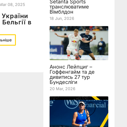
Setanta Sports
Mar 08, 2025
транслюватиме
Вімблдон
 України
18 Jun, 2026
 Бельгії в
льніше
Анонс Лейпциг –
Гоффенгайм та де
дивитись 27 тур
Бундесліги
20 Mar, 2026