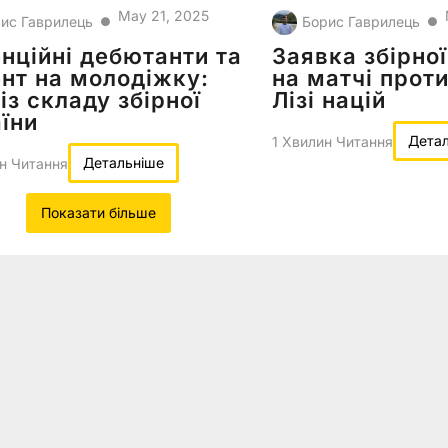
May 21, 2025
ис Гаврилець
Борис Гаврилець
●
●
нційні дебютанти та
Заявка збірної
нт на молодіжку:
на матчі проти
із складу збірної
Лізі націй
їни
Дета
1 Хвилин Читання
Детальніше
н Читання
Показати більше