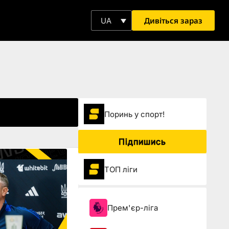
Дивіться зараз
UA
Поринь у спорт!
Підпишись
ТОП ліги
Прем'єр-ліга