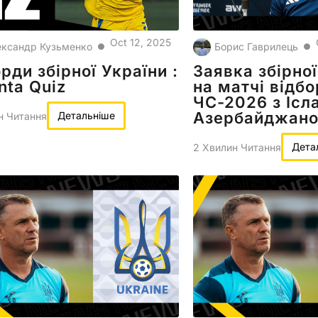
Oct 12, 2025
ксандр Кузьменко
Борис Гаврилець
●
●
рди збірної України :
Заявка збірної
nta Quiz
на матчі відбо
ЧС-2026 з Ісл
Азербайджан
Детальніше
н Читання
Дета
2 Хвилин Читання