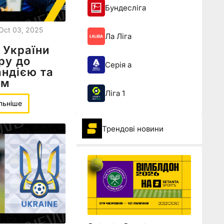
Бундесліга
Oct 03, 2025
Ла Ліга
 України
ру до
Серія а
андією та
ом
Ліга 1
льніше
Трендові новини