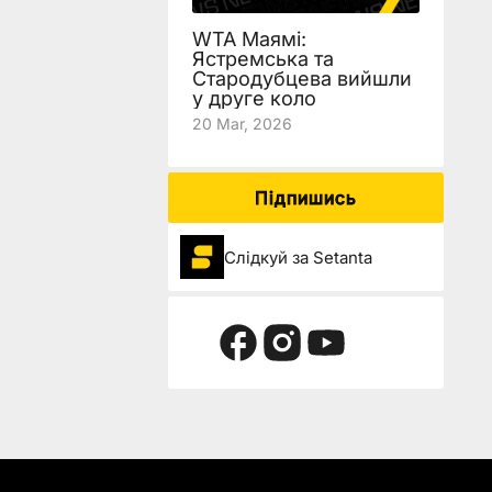
WTA Маямі:
Ястремська та
Стародубцева вийшли
у друге коло
20 Mar, 2026
Підпишись
Слідкуй за Setanta