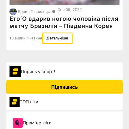
Dec 06, 2022
●
Борис Гаврилець
Ето’О вдарив ногою чоловіка після
матчу Бразилія – Південна Корея
1 Хвилин Читання
Детальніше
Поринь у спорт!
Підпишись
ТОП ліги
Прем'єр-ліга