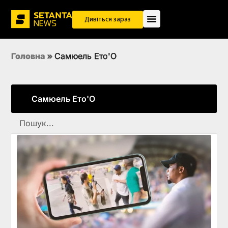
Дивіться зараз
Головна
»
Самюель Ето'О
Самюель Ето'О