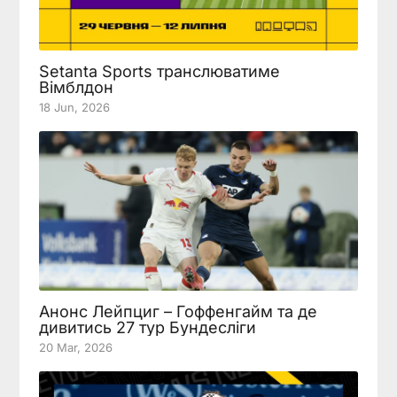
Setanta Sports транслюватиме
Вімблдон
18 Jun, 2026
Анонс Лейпциг – Гоффенгайм та де
дивитись 27 тур Бундесліги
20 Mar, 2026