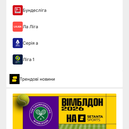
Бундесліга
Ла Ліга
Серія а
Ліга 1
Трендові новини