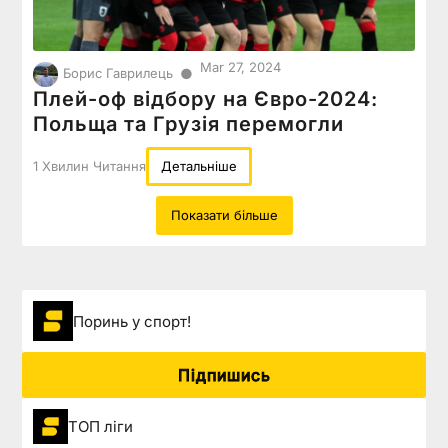
Mar 27, 2024
●
Борис Гаврилець
Плей-оф відбору на Євро-2024:
Польща та Грузія перемогли
1 Хвилин Читання
Детальніше
Показати більше
Поринь у спорт!
Підпишись
ТОП ліги