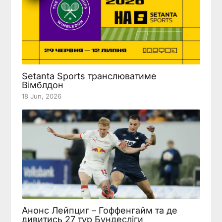
Setanta Sports транслюватиме
Вімблдон
18 Jun, 2026
Анонс Лейпциг – Гоффенгайм та де
дивитись 27 тур Бундесліги