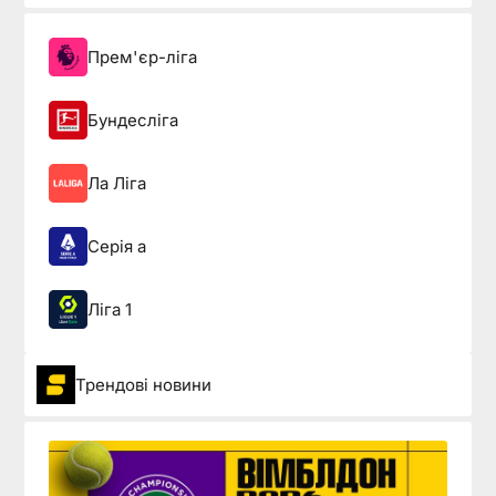
Прем'єр-ліга
Бундесліга
Ла Ліга
Серія а
Ліга 1
Трендові новини