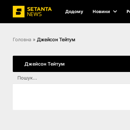
Додому
Новини
Р
Головна
»
Джейсон Тейтум
Джейсон Тейтум