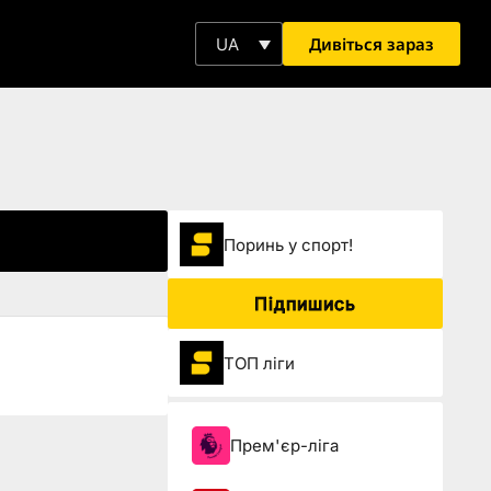
Дивіться зараз
UA
Поринь у спорт!
Підпишись
ТОП ліги
Прем'єр-ліга