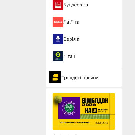
Бундесліга
Ла Ліга
Серія а
Ліга 1
Трендові новини