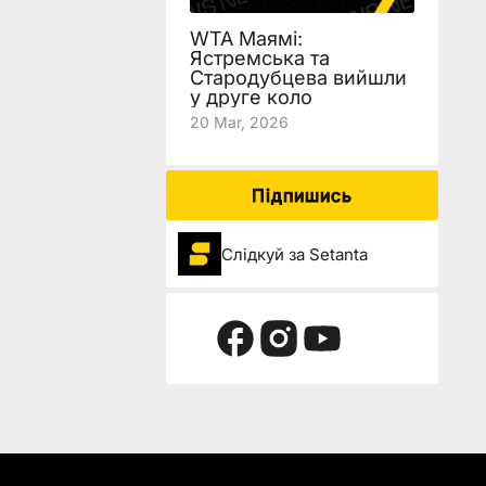
WTA Маямі:
Ястремська та
Стародубцева вийшли
у друге коло
20 Mar, 2026
Підпишись
Слідкуй за Setanta