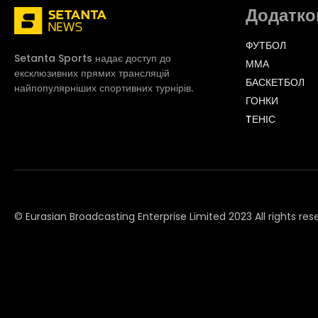
Додатко
ФУТБОЛ
Setanta Sports надає доступ до
ММА
ексклюзивних прямих трансляцій
БАСКЕТБОЛ
найпопулярніших спортивних турнірів.
ГОНКИ
TЕНІС
© Eurasian Broadcasting Enterprise Limited 2023 All rights res
© Adjara.com LLC 2023 All rights reserved