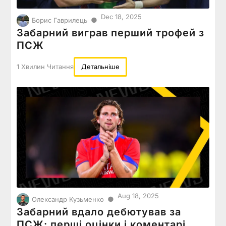
Dec 18, 2025
●
Борис Гаврилець
Забарний виграв перший трофей з
ПСЖ
1 Хвилин Читання
Детальніше
Aug 18, 2025
●
Олександр Кузьменко
Забарний вдало дебютував за
ПСЖ: перші оцінки і коментарі