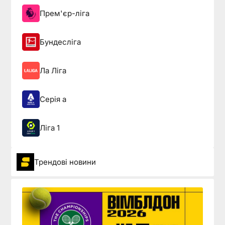
Прем'єр-ліга
Бундесліга
Ла Ліга
Серія а
Ліга 1
Трендові новини