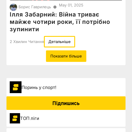
May 01, 2025
●
Борис Гаврилець
Ілля Забарний: Війна триває
майже чотири роки, її потрібно
зупинити
2 Хвилин Читання
Детальніше
Показати більше
Поринь у спорт!
Підпишись
ТОП ліги