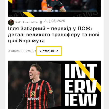
Aug 08, 2025
●
Irakli Imedadze
Ілля Забарний – перехід у ПСЖ:
деталі великого трансферу та нові
цілі Борнмута
3 Хвилин Читання
Детальніше