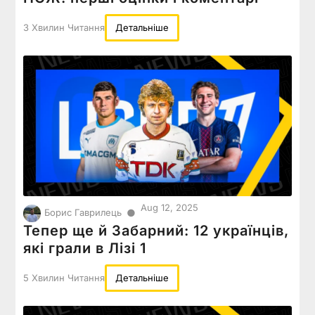
3 Хвилин Читання
Детальніше
Aug 12, 2025
●
Борис Гаврилець
Тепер ще й Забарний: 12 українців,
які грали в Лізі 1
5 Хвилин Читання
Детальніше