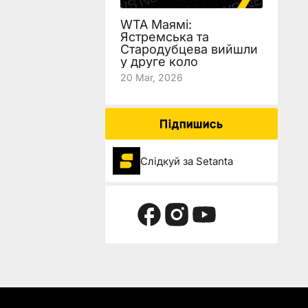
WTA Маямі:
Ястремська та
Стародубцева вийшли
у друге коло
20 Mar, 2026
Підпишись
Слідкуй за Setanta