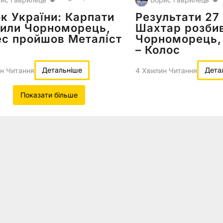
к України: Карпати
Результати 27
били Чорноморець,
Шахтар розби
с пройшов Металіст
Чорноморець,
– Колос
Детальніше
Дета
н Читання
4 Хвилин Читання
Показати більше