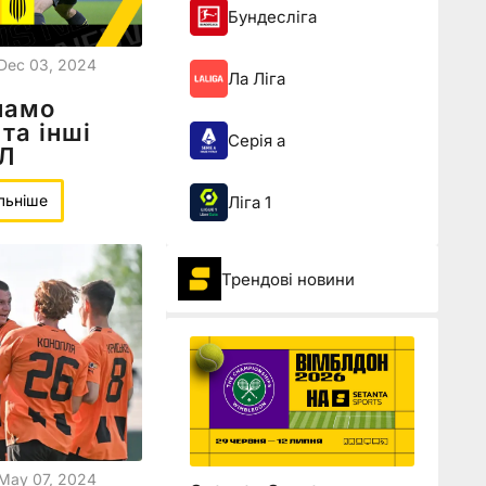
Бундесліга
Dec 03, 2024
Ла Ліга
намо
та інші
Серія а
ПЛ
льніше
Ліга 1
Трендові новини
May 07, 2024