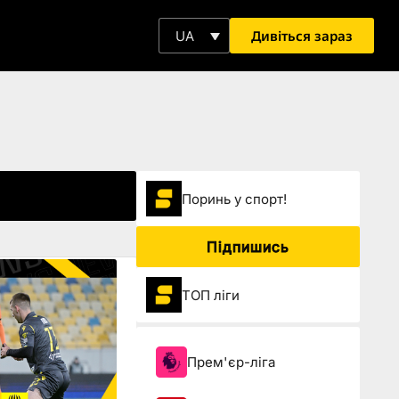
Дивіться зараз
UA
Поринь у спорт!
Підпишись
ТОП ліги
Прем'єр-ліга