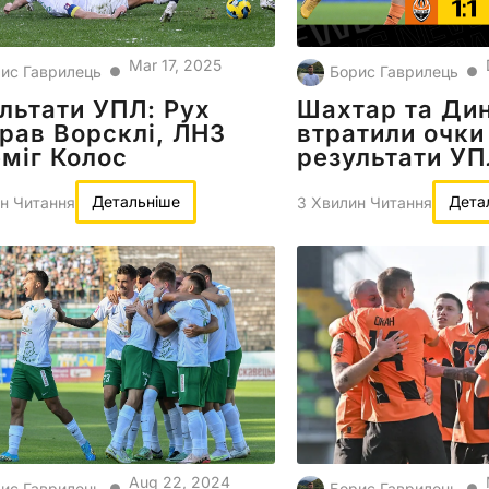
Mar 17, 2025
ис Гаврилець
Борис Гаврилець
●
●
льтати УПЛ: Рух
Шахтар та Ди
рав Ворсклі, ЛНЗ
втратили очки 
міг Колос
результати У
Детальніше
Дета
н Читання
3 Хвилин Читання
Aug 22, 2024
ис Гаврилець
Борис Гаврилець
●
●