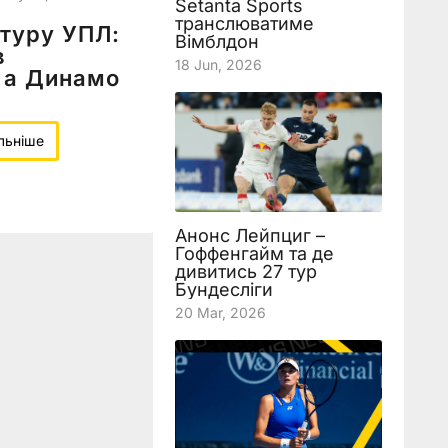
Setanta Sports
транслюватиме
 туру УПЛ:
Вімблдон
в
18 Jun, 2026
 а Динамо
льніше
Анонс Лейпциг –
Гоффенгайм та де
дивитись 27 тур
Бундесліги
20 Mar, 2026