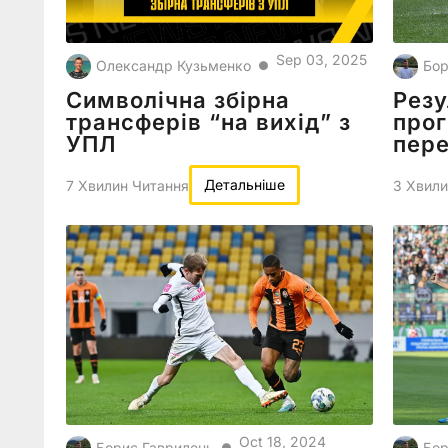
Sep 03, 2025
Олександр Кузьменко
Бор
●
Символічна збірна
Резу
трансферів “на вихід” з
прог
УПЛ
пере
Детальніше
7 Хвилин Читання
3 Хвили
Oct 18, 2024
Борис Гаврилець
Бор
●