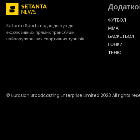
Додатко
ФУТБОЛ
Setanta Sports надає доступ до
ММА
ексклюзивних прямих трансляцій
БАСКЕТБОЛ
найпопулярніших спортивних турнірів.
ГОНКИ
TЕНІС
© Eurasian Broadcasting Enterprise Limited 2023 All rights res
© Adjara.com LLC 2023 All rights reserved