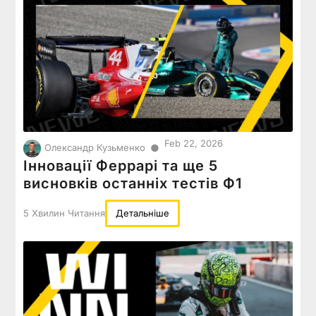
Feb 22, 2026
●
Олександр Кузьменко
Інновації Феррарі та ще 5
висновків останніх тестів Ф1
5 Хвилин Читання
Детальніше