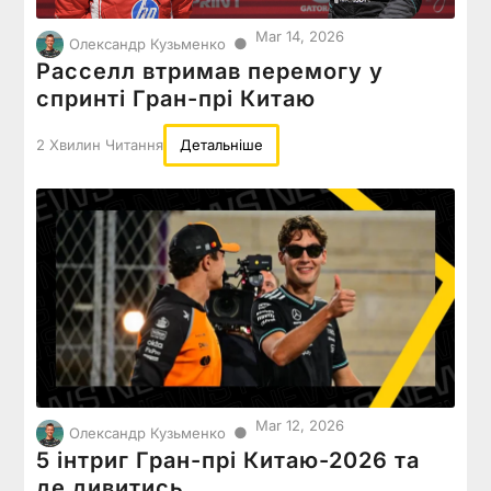
Mar 14, 2026
●
Олександр Кузьменко
Расселл втримав перемогу у
спринті Гран-прі Китаю
2 Хвилин Читання
Детальніше
Mar 12, 2026
●
Олександр Кузьменко
5 інтриг Гран-прі Китаю-2026 та
де дивитись