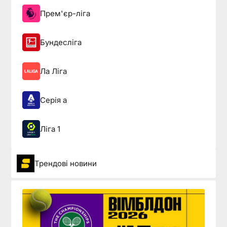
Прем'єр-ліга
Бундесліга
Ла Ліга
Серія а
Ліга 1
Трендові новини