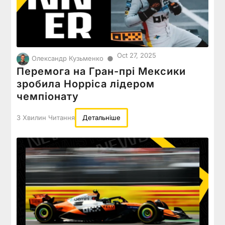
Oct 27, 2025
●
Олександр Кузьменко
Перемога на Гран-прі Мексики
зробила Норріса лідером
чемпіонату
3 Хвилин Читання
Детальніше