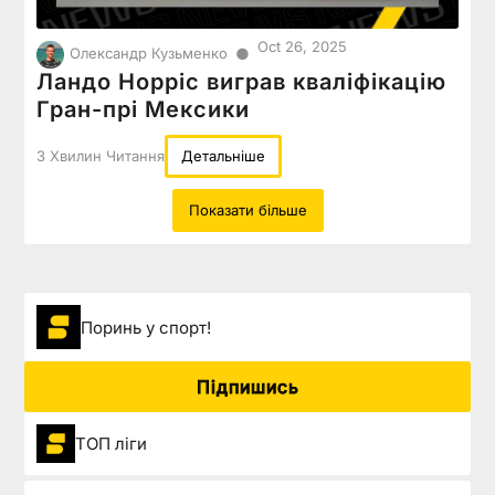
Oct 26, 2025
●
Олександр Кузьменко
Ландо Норріс виграв кваліфікацію
Гран-прі Мексики
3 Хвилин Читання
Детальніше
Показати більше
Поринь у спорт!
Підпишись
ТОП ліги