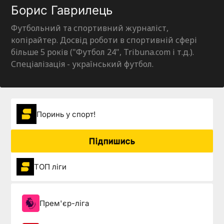
Борис Гаврилець
Футбольний та спортивний журналіст,
копірайтер. Досвід роботи в спортивній сфері
більше 5 років ("Футбол 24", Tribuna.com і т.д.).
Спеціалізація - український футбол.
Поринь у спорт!
Підпишись
ТОП ліги
Прем'єр-ліга