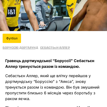
Футбол
Боруссія Дортмунд
Себастьєн Аллер
Гравець дортмундської “Боруссії” Себастьєн
Аллер тренується разом із командою.
Себастьєн Аллер, який ще влітку перейшов у
дортмундську “Боруссію” з “Аякса”, знову
тренується разом із командою. Він був змушений
пропустити близько 6 місяців через боротьбу з
раком яєчка.