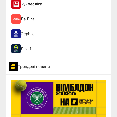
Бундесліга
Ла Ліга
Серія а
Ліга 1
Трендові новини