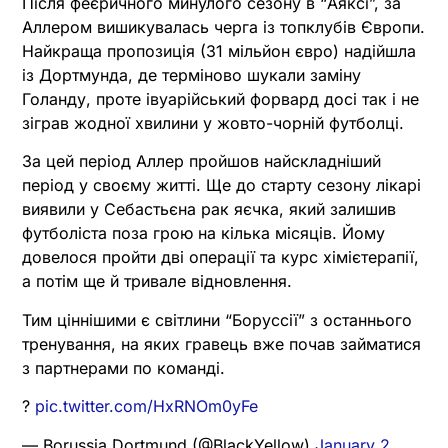
Після феєричного минулого сезону в “Аяксі”, за
Аллером вишикувалась черга із топклубів Європи.
Найкраща пропозиція (31 мільйон євро) надійшла
із Дортмунда, де терміново шукали заміну
Голанду, проте івуарійський форвард досі так і не
зіграв жодної хвилини у жовто-чорній футболці.
За цей період Аллер пройшов найскладніший
період у своєму житті. Ще до старту сезону лікарі
виявили у Себастьєна рак яєчка, який залишив
футболіста поза грою на кілька місяців. Йому
довелося пройти дві операції та курс хімієтерапії,
а потім ще й тривале відновлення.
Тим ціннішими є світлини “Боруссії” з останнього
тренування, на яких гравець вже почав займатися
з партнерами по команді.
?
pic.twitter.com/HxRNOm0yFe
— Borussia Dortmund (@BlackYellow)
January 2,