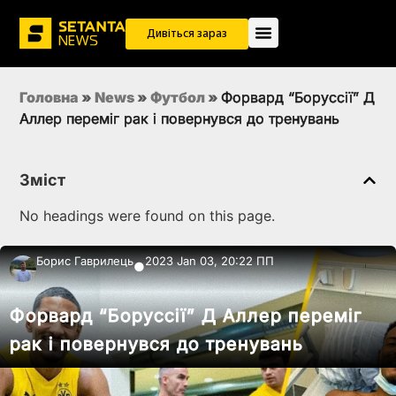
Дивіться зараз
Головна
»
News
»
Футбол
»
Форвард “Боруссії” Д
Аллер переміг рак і повернувся до тренувань
Зміст
No headings were found on this page.
Борис Гаврилець
2023 Jan 03, 20:22 ПП
●
Форвард “Боруссії” Д Аллер переміг
рак і повернувся до тренувань