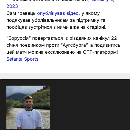
2023
Сам гравець
опублікував відео
, у якому
подякував уболівальникам за підтримку та
пообіцяв зустрітися з ними вже на стадіоні.
“Боруссія” повертається із різдвяних канікул 22
січня поєдинком проти “Аугсбурга”, а подивитись
цей матч можна ексклюзивно на ОТТ-платформі
Setanta Sports
.