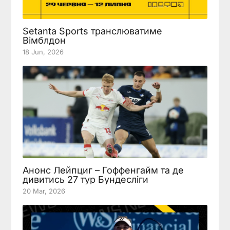
Setanta Sports транслюватиме
Вімблдон
18 Jun, 2026
Анонс Лейпциг – Гоффенгайм та де
дивитись 27 тур Бундесліги
20 Mar, 2026