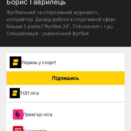
Борис Гаврилець
Футбольний та спортивний журналіст,
копірайтер. Досвід роботи в спортивній сфері
більше 5 років ("Футбол 24", Tribuna.com і т.д.).
Спеціалізація - український футбол.
Поринь у спорт!
Підпишись
ТОП ліги
Прем'єр-ліга