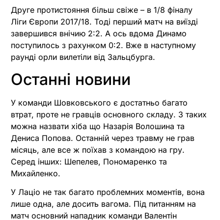
Друге протистояння більш свіже – в 1/8 фіналу
Ліги Європи 2017/18. Тоді перший матч на виїзді
завершився внічию 2:2. А ось вдома Динамо
поступилось з рахунком 0:2. Вже в наступному
раунді орли вилетіли від Зальцбурга.
Останні новини
У команди Шовковського є достатньо багато
втрат, проте не гравців основного складу. З таких
можна назвати хіба що Назарія Волошина та
Дениса Попова. Останній через травму не грав
місяць, але все ж поїхав з командою на гру.
Серед інших: Шепелев, Пономаренко та
Михайленко.
У Лаціо не так багато проблемних моментів, вона
лише одна, але досить вагома. Під питанням на
матч основний нападник команди Валентін