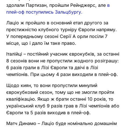
здолали Партизан, пройшли Рейнджерс, але
в
плей-оф поступились Зальцбургу.
Лаціо ж пройшло в основний етап другого за
престижністю клубного турніру Європи напряму.
У попередньому сезоні Серії А орли посіли 7
місце, що і дало їм таке право.
Італійці – постійний учасник єврокубків, за останні
8 сезонів вони не пропустили жодного розіграшу:
6 разів грали в Лізі Європи та двічі в Лізі
чемпіонів. При цьому 4 рази виходили в плей-оф.
Щодо киян, то вони пропустили минулий
єврокубковий сезон, тому що не змогли пройти
кваліфікацію. Якщо ж брати останні 10 років, то
український клуб 9 разів грав в Лізі чемпіонів або
Європи та 5 разів виходив в плей-оф.
Матч Динамо – Лаціо буде номінально домашнім