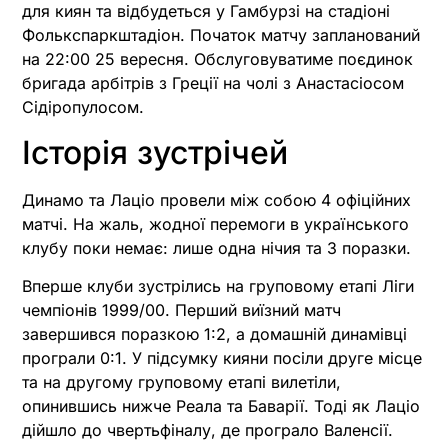
для киян та відбудеться у Гамбурзі на стадіоні
Фолькспаркштадіон. Початок матчу запланований
на 22:00 25 вересня. Обслуговуватиме поєдинок
бригада арбітрів з Греції на чолі з Анастасіосом
Сідіропулосом.
Історія зустрічей
Динамо та Лаціо провели між собою 4 офіційних
матчі. На жаль, жодної перемоги в українського
клубу поки немає: лише одна нічия та 3 поразки.
Вперше клуби зустрілись на груповому етапі Ліги
чемпіонів 1999/00. Перший виїзний матч
завершився поразкою 1:2, а домашній динамівці
програли 0:1. У підсумку кияни посіли друге місце
та на другому груповому етапі вилетіли,
опинившись нижче Реала та Баварії. Тоді як Лаціо
дійшло до чвертьфіналу, де програло Валенсії.