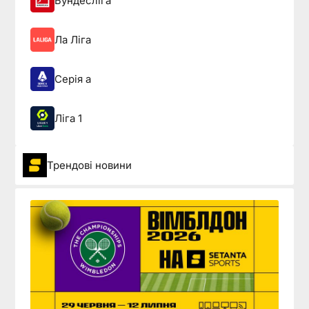
Бундесліга
Ла Ліга
Серія а
Ліга 1
Трендові новини