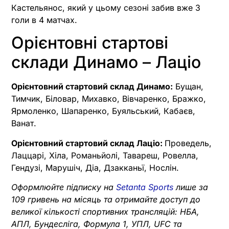
Кастельянос, який у цьому сезоні забив вже 3
голи в 4 матчах.
Орієнтовні стартові
склади Динамо – Лаціо
Орієнтовний стартовий склад Динамо:
Бущан,
Тимчик, Біловар, Михавко, Вівчаренко, Бражко,
Ярмоленко, Шапаренко, Буяльський, Кабаєв,
Ванат.
Орієнтовний стартовий склад Лаціо:
Проведель,
Лаццарі, Хіла, Романьйолі, Тавареш, Ровелла,
Гендузі, Марушіч, Діа, Дзакканьї, Нослін.
Оформлюйте підписку на
Setanta Sports
лише за
109 гривень на місяць та отримайте доступ до
великої кількості спортивних трансляцій: НБА,
АПЛ, Бундесліга, Формула 1, УПЛ, UFC та