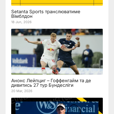
Setanta Sports транслюватиме
Вімблдон
18 Jun, 2026
Анонс Лейпциг – Гоффенгайм та де
дивитись 27 тур Бундесліги
20 Mar, 2026