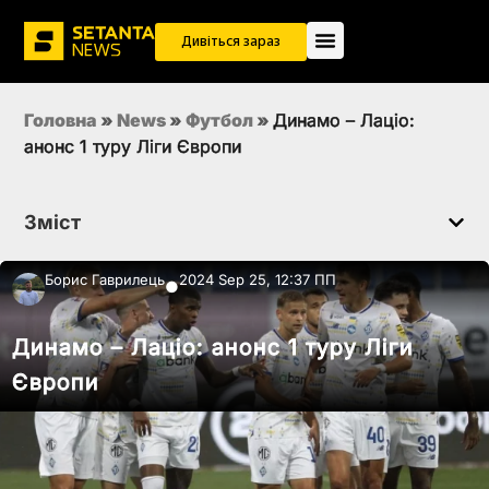
Дивіться зараз
Головна
»
News
»
Футбол
»
Динамо – Лаціо:
анонс 1 туру Ліги Європи
Зміст
Борис Гаврилець
2024 Sep 25, 12:37 ПП
●
Динамо – Лаціо: анонс 1 туру Ліги
Європи