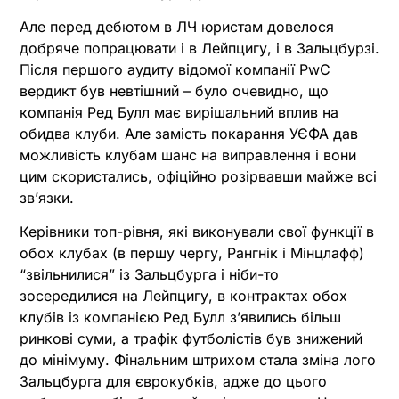
Але перед дебютом в ЛЧ юристам довелося
добряче попрацювати і в Лейпцигу, і в Зальцбурзі.
Після першого аудиту відомої компанії PwC
вердикт був невтішний – було очевидно, що
компанія Ред Булл має вирішальний вплив на
обидва клуби. Але замість покарання УЄФА дав
можливість клубам шанс на виправлення і вони
цим скористались, офіційно розірвавши майже всі
звʼязки.
Керівники топ-рівня, які виконували свої функції в
обох клубах (в першу чергу, Рангнік і Мінцлафф)
“звільнилися” із Зальцбурга і ніби-то
зосередилися на Лейпцигу, в контрактах обох
клубів із компанією Ред Булл зʼявились більш
ринкові суми, а трафік футболістів був знижений
до мінімуму. Фінальним штрихом стала зміна лого
Зальцбурга для єврокубків, адже до цього