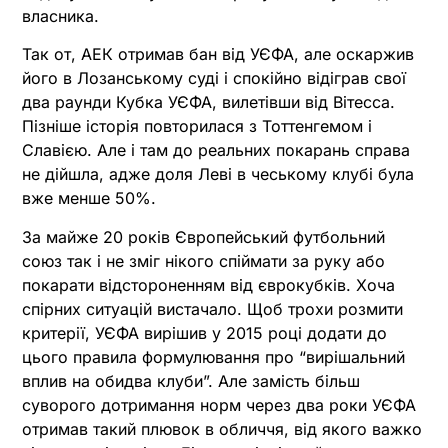
власника.
Так от, АЕК отримав бан від УЄФА, але оскаржив
його в Лозанському суді і спокійно відіграв свої
два раунди Кубка УЄФА, вилетівши від Вітесса.
Пізніше історія повторилася з Тоттенгемом і
Славією. Але і там до реальних покарань справа
не дійшла, адже доля Леві в чеському клубі була
вже менше 50%.
За майже 20 років Європейський футбольний
союз так і не зміг нікого спіймати за руку або
покарати відстороненням від єврокубків. Хоча
спірних ситуацій вистачало. Щоб трохи розмити
критерії, УЄФА вирішив у 2015 році додати до
цього правила формулювання про “вирішальний
вплив на обидва клуби”. Але замість більш
суворого дотримання норм через два роки УЄФА
отримав такий плювок в обличчя, від якого важко