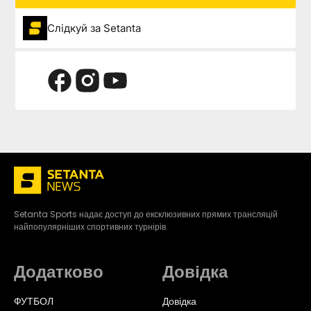
Слідкуй за Setanta
Setanta Sports надає доступ до ексклюзивних прямих трансляцій
найпопулярніших спортивних турнірів.
Додатково
Довідка
ФУТБОЛ
Довідка