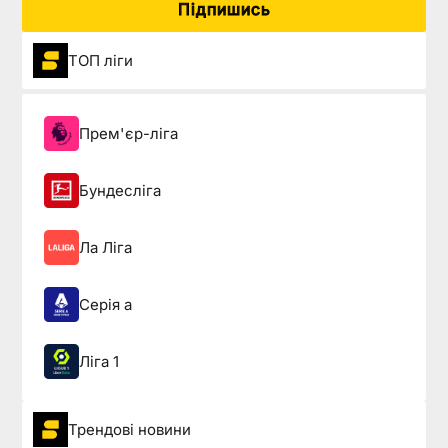
Підпишись
ТОП ліги
Прем'єр-ліга
Бундесліга
Ла Ліга
Серія а
Ліга 1
Трендові новини