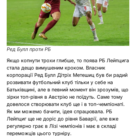
Ред Булл проти РБ
Якщо копнути трохи глибше, то поява РБ Лейпцига
стала дещо вимушеним кроком. Власник
корпорації Ред Булл Дітріх Метешиц був би радий
розвивати футбольний клуб тільки у себе на
Батьківщині, але в певний момент він зрозумів, що
зірки топ-рівня в Австрію не поїдуть. Саме тому
довелося створювати клуб ще і в топ-чемпіонаті.
Як ми можемо бачити, ідея спрацювала. РБ
Лейпциг ще не доріс до рівня Баварії, але вже
регулярно грає в Лізі чемпіонів і має в складі
переможців цього турніру.