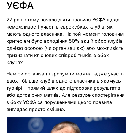
УЄФА
27 років тому почало діяти правило УЄФА щодо
неможливості участі в єврокубках клубів, які
мають одного власника. На той момент головним
критерієм було володіння 50% акцій обох клубів
однією особою (чи організацією) або можливість
призначати ключових співробітників в обох
клубах.
Наміри організації зрозуміти можна, адже участь
двох і більше клубів одного власника в якомусь
турнірі – прямий шлях до підтасовки результатів
або договірних матчів. Але беззубе спостерігання
з боку УЄФА за порушеннями цього правила
виглядає просто смішно.