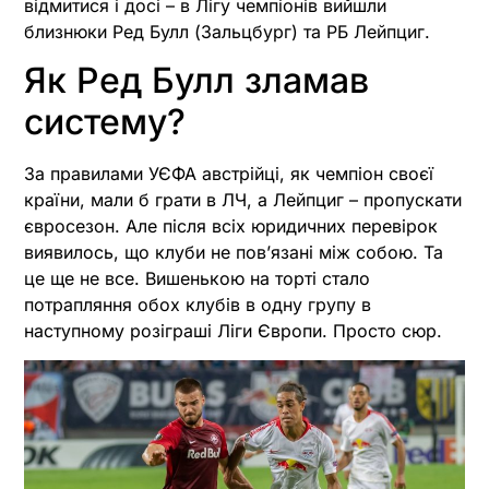
відмитися і досі – в Лігу чемпіонів вийшли
близнюки Ред Булл (Зальцбург) та РБ Лейпциг.
Як Ред Булл зламав
систему?
За правилами УЄФА австрійці, як чемпіон своєї
країни, мали б грати в ЛЧ, а Лейпциг – пропускати
євросезон. Але після всіх юридичних перевірок
виявилось, що клуби не повʼязані між собою. Та
це ще не все. Вишенькою на торті стало
потрапляння обох клубів в одну групу в
наступному розіграші Ліги Європи. Просто сюр.