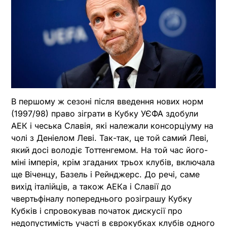
В першому ж сезоні після введення нових норм
(1997/98) право зіграти в Кубку УЄФА здобули
АЕК і чеська Славія, які належали консорціуму на
чолі з Деніелом Леві. Так-так, це той самий Леві,
який досі володіє Тоттенгемом. На той час його-
міні імперія, крім згаданих трьох клубів, включала
ще Віченцу, Базель і Рейнджерс. До речі, саме
вихід італійців, а також АЕКа і Славії до
чвертьфіналу попереднього розіграшу Кубку
Кубків і спровокував початок дискусії про
недопустимість участі в єврокубках клубів одного