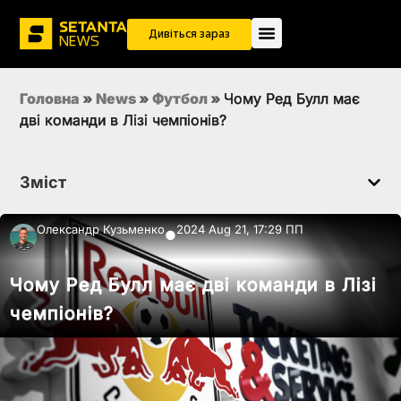
Дивіться зараз
Головна
»
News
»
Футбол
»
Чому Ред Булл має
дві команди в Лізі чемпіонів?
Зміст
Олександр Кузьменко
2024 Aug 21, 17:29 ПП
●
Чому Ред Булл має дві команди в Лізі
чемпіонів?