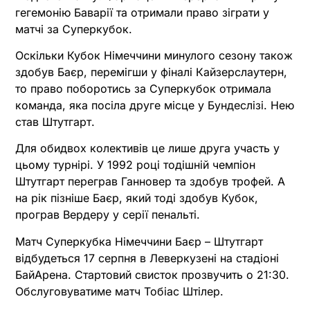
гегемонію Баварії та отримали право зіграти у
матчі за Суперкубок.
Оскільки Кубок Німеччини минулого сезону також
здобув Баєр, перемігши у фіналі Кайзерслаутерн,
то право поборотись за Суперкубок отримала
команда, яка посіла друге місце у Бундеслізі. Нею
став Штутгарт.
Для обидвох колективів це лише друга участь у
цьому турнірі. У 1992 році тодішній чемпіон
Штутгарт переграв Ганновер та здобув трофей. А
на рік пізніше Баєр, який тоді здобув Кубок,
програв Вердеру у серії пенальті.
Матч Суперкубка Німеччини Баєр – Штутгарт
відбудеться 17 серпня в Леверкузені на стадіоні
БайАрена. Стартовий свисток прозвучить о 21:30.
Обслуговуватиме матч Тобіас Штілер.