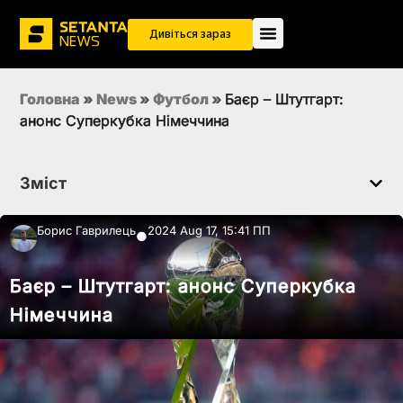
Дивіться зараз
Головна
»
News
»
Футбол
»
Баєр – Штутгарт:
анонс Суперкубка Німеччина
Зміст
Борис Гаврилець
2024 Aug 17, 15:41 ПП
●
Баєр – Штутгарт: анонс Суперкубка
Німеччина