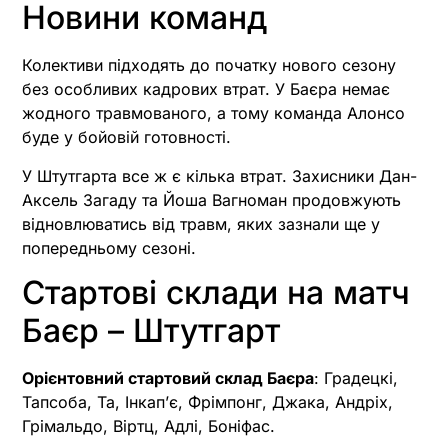
Новини команд
Колективи підходять до початку нового сезону
без особливих кадрових втрат. У Баєра немає
жодного травмованого, а тому команда Алонсо
буде у бойовій готовності.
У Штутгарта все ж є кілька втрат. Захисники Дан-
Аксель Загаду та Йоша Вагноман продовжують
відновлюватись від травм, яких зазнали ще у
попередньому сезоні.
Стартові склади на матч
Баєр – Штутгарт
Орієнтовний стартовий склад Баєра
: Градецкі,
Тапсоба, Та, Інкап’є, Фрімпонг, Джака, Андріх,
Грімальдо, Віртц, Адлі, Боніфас.