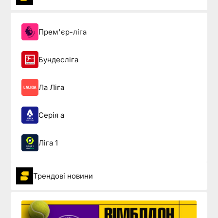
Прем'єр-ліга
Бундесліга
Ла Ліга
Серія а
Ліга 1
Трендові новини