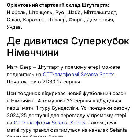
Орієнтовний стартовий склад Штутгарта
:
Нюбель, Штенцель, Руо, Шабо, Міттельштадт,
Сілас, Каразор, Штіллер, Фюріх, Демірович,
Ундав.
Де дивитися Суперкубок
Німеччини
Матч Баєр – Штутгарт у прямому етері можете
подивитись на
OTT-платформі Setanta Sports
.
Початок гри о 21:30 17 серпня.
Цей поєдинок відкриває новий футбольний сезон
в Німеччині. А тому вже 23 серпня відбудуться
перші матчі 1 туру Бундесліги. Усі поєдинки сезону
2024/25 доступні для перегляду у прямому етері
на
OTT-платформі Setanta Sports
. Також деякі
матчі туру транслюватимуться на каналах Setanta