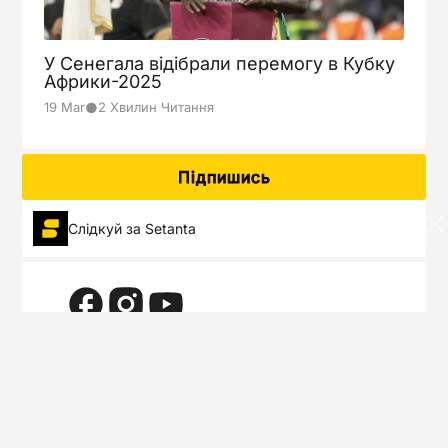
Грузія
Запланов.
22.06
У Сенегала відібрали перемогу в Кубку
Чехія
Африки-2025
●
19 Mar
2 Хвилин Читання
Туреччина
Запланов.
22.06
Португалія
Підпишись
Бельгія
Запланов.
22.06
Слідкуй за Setanta
Румунія