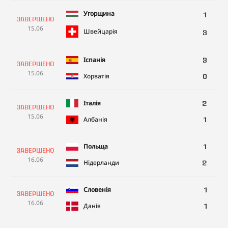
Угорщина
1
Завершено
15.06
Швейцарія
3
Іспанія
3
Завершено
15.06
Хорватія
0
Італія
2
Завершено
15.06
Албанія
1
Польща
1
Завершено
16.06
Нідерланди
2
Словенія
1
Завершено
16.06
Данiя
1