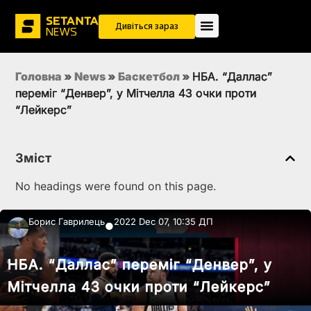
Дивіться зараз
Головна
»
News
»
Баскетбол
»
НБА. “Даллас”
переміг “Денвер”, у Мітчелла 43 очки проти
“Лейкерс”
Зміст
No headings were found on this page.
Борис Гаврилець
2022 Dec 07, 10:35 ДП
●
НБА. “Даллас” переміг “Денвер”, у
Мітчелла 43 очки проти “Лейкерс”