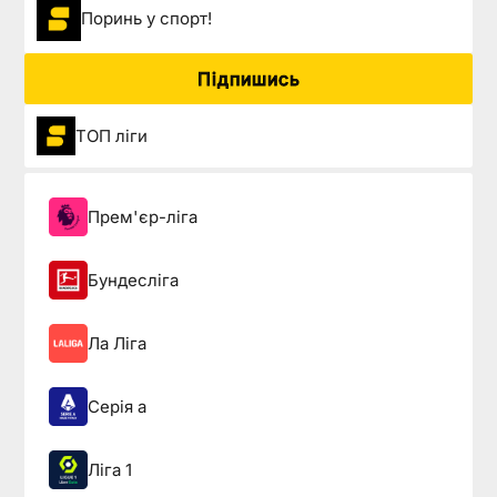
Поринь у спорт!
Підпишись
ТОП ліги
Прем'єр-ліга
Бундесліга
Ла Ліга
Серія а
Ліга 1