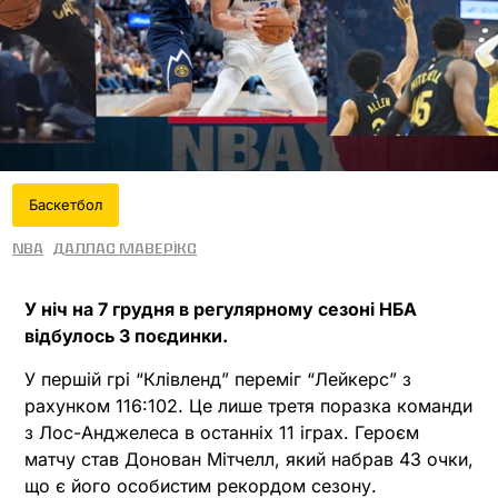
Баскетбол
NBA
Даллас Маверікс
У ніч на 7 грудня в регулярному сезоні НБА
відбулось 3 поєдинки.
У першій грі “Клівленд” переміг “Лейкерс” з
рахунком 116:102. Це лише третя поразка команди
з Лос-Анджелеса в останніх 11 іграх. Героєм
матчу став Донован Мітчелл, який набрав 43 очки,
що є його особистим рекордом сезону.