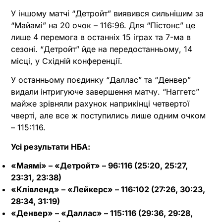
У іншому матчі “Детройт” виявився сильнішим за
“Майамі” на 20 очок – 116:96. Для “Пістонс” це
лише 4 перемога в останніх 15 іграх та 7-ма в
сезоні. “Детройт” йде на передостанньому, 14
місці, у Східній конференції.
У останньому поєдинку “Даллас” та “Денвер”
видали інтригуюче завершення матчу. “Наггетс”
майже зрівняли рахунок наприкінці четвертої
чверті, але все ж поступились лише одним очком
– 115:116.
Усі результати НБА:
«Маямі» – «Детройт» – 96:116 (25:20, 25:27,
23:31, 23:38)
«Клівленд» – «Лейкерс» – 116:102 (27:26, 30:23,
28:34, 31:19)
«Денвер» – «Даллас» – 115:116 (29:36, 29:28,