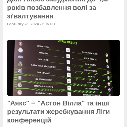
років позбавлення волі за
зґвалтування
February 23, 2024
6:15 ПП
“Аякс” – “Астон Вілла” та інші
результати жеребкування Ліги
конференцій