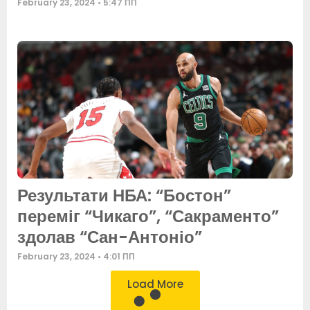
February 23, 2024
5:47 ПП
Результати НБА: “Бостон”
переміг “Чикаго”, “Сакраменто”
здолав “Сан-Антоніо”
February 23, 2024
4:01 ПП
Load More