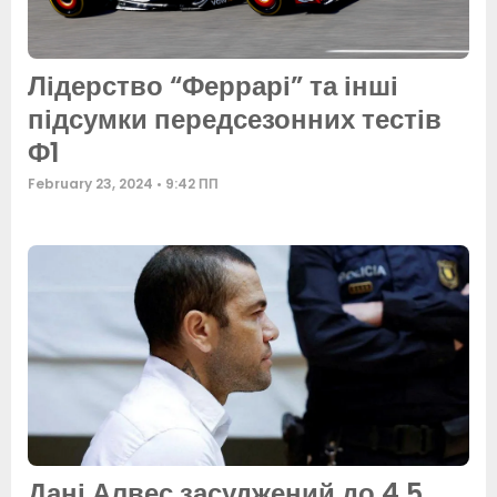
Лідерство “Феррарі” та інші
підсумки передсезонних тестів
Ф1
February 23, 2024
9:42 ПП
Дані Алвес засуджений до 4,5