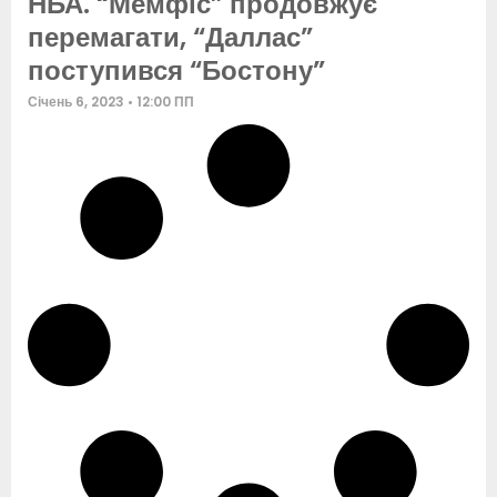
НБА. “Мемфіс” продовжує
перемагати, “Даллас”
поступився “Бостону”
Січень 6, 2023
12:00 ПП