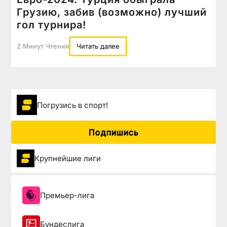
Грузию, забив (возможно) лучший
гол турнира!
2 Минут Чтения
Читать далее
Погрузиcь в спорт!
Подпишись
Крупнейшие лиги
Премьер-лига
Бундеслига