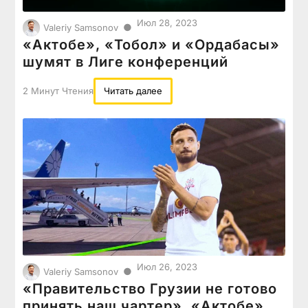
Июл 28, 2023
●
Valeriy Samsonov
«Актобе», «Тобол» и «Ордабасы»
шумят в Лиге конференций
2 Минут Чтения
Читать далее
Июл 26, 2023
●
Valeriy Samsonov
«Правительство Грузии не готово
принять наш чартер». «Актобе»