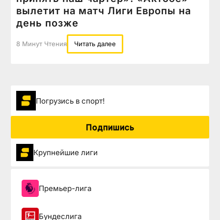
вылетит на матч Лиги Европы на
день позже
8 Минут Чтения
Читать далее
Погрузиcь в спорт!
Подпишись
Крупнейшие лиги
Премьер-лига
Бундеслига