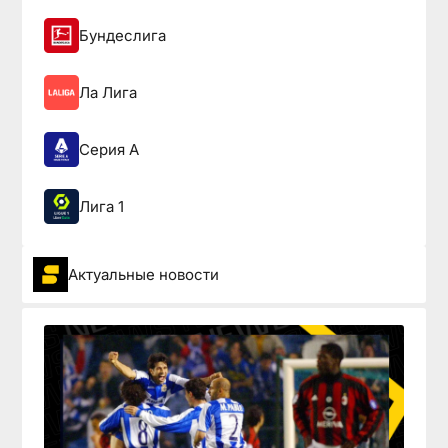
Бундеслига
Ла Лига
Серия А
Лига 1
Актуальные новости