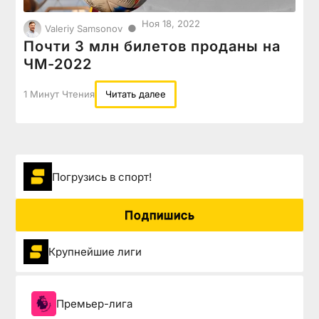
Ноя 18, 2022
●
Valeriy Samsonov
Почти 3 млн билетов проданы на
ЧМ-2022
1 Минут Чтения
Читать далее
Погрузиcь в спорт!
Подпишись
Крупнейшие лиги
Премьер-лига