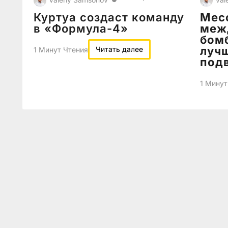
Куртуа создаст команду
Месс
в «Формула-4»
меж
бомб
лучш
Читать далее
1 Минут Чтения
подв
1 Минут