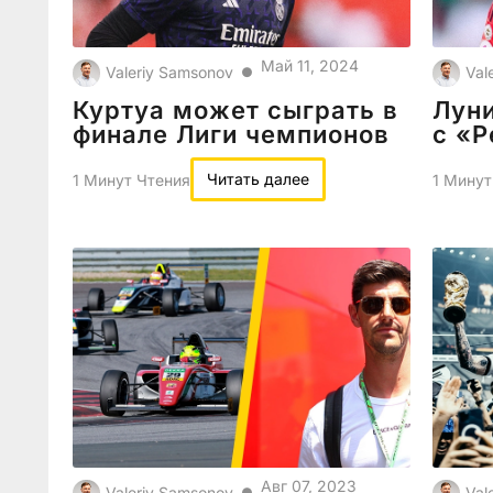
Май 11, 2024
Valeriy Samsonov
Val
●
Куртуа может сыграть в
Луни
финале Лиги чемпионов
с «
Читать далее
1 Минут Чтения
1 Минут
Авг 07, 2023
Valeriy Samsonov
Val
●