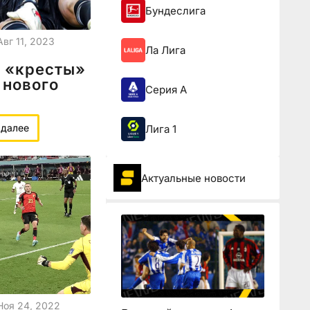
Бундеслига
Авг 11, 2023
Ла Лига
л «кресты»
 нового
Серия А
 далее
Лига 1
Актуальные новости
Ноя 24, 2022