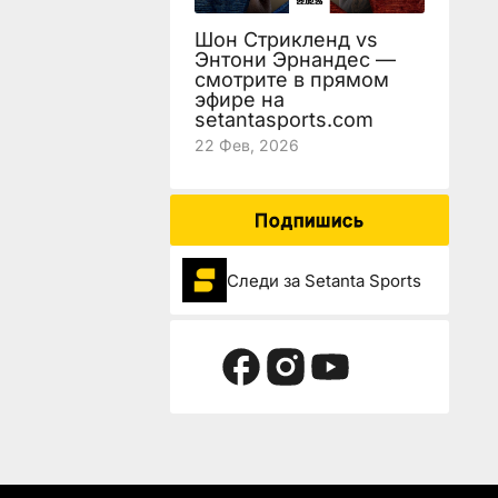
Шон Стрикленд vs
Энтони Эрнандес —
смотрите в прямом
эфире на
setantasports.com
22 Фев, 2026
Подпишись
Следи за Setanta Sports