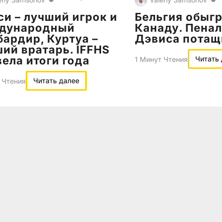
и – лучший игрок и
Бельгия обыг
дународный
Канаду. Пенал
ардир, Куртуа –
Дэвиса потащ
ий вратарь. IFFHS
ела итоги года
Читать
1 Минут Чтения
Читать далее
 Чтения