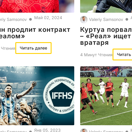
Май 02, 2024
eriy Samsonov
Valeriy Samsonov
●
●
н продлит контракт
Куртуа порва
Реалом»
– «Реал» ищет
вратаря
Читать далее
 Чтения
Читать
4 Минут Чтения
Янв 05, 2023
eriy Samsonov
Valeriy Samsonov
●
●