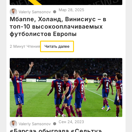
Мар 28, 2025
●
Valeriy Samsonov
Мбаппе, Холанд, Винисиус – в
топ-10 высокооплачиваемых
футболистов Европы
2 Минут Чтения
Читать далее
Сен 24, 2023
●
Valeriy Samsonov
«Барса» обыграла «Сельту»