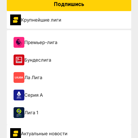
Подпишись
Крупнейшие лиги
Премьер-лига
Бундеслига
Ла Лига
Серия А
Лига 1
Актуальные новости