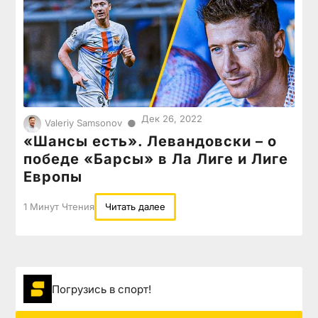
Дек 26, 2022
●
Valeriy Samsonov
«Шансы есть». Левандовски – о
победе «Барсы» в Ла Лиге и Лиге
Европы
1 Минут Чтения
Читать далее
Погрузиcь в спорт!