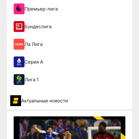
Премьер-лига
Бундеслига
Ла Лига
Серия А
Лига 1
Актуальные новости