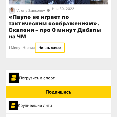
Ноя 30, 2022
●
Valeriy Samsonov
«Пауло не играет по
тактическим соображениям».
Скалони – про 0 минут Дибалы
на ЧМ
1 Минут Чтения
Читать далее
Погрузиcь в спорт!
Подпишись
Крупнейшие лиги