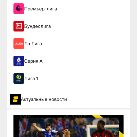
Премьер-лига
Бундеслига
Ла Лига
Серия А
Лига 1
Актуальные новости