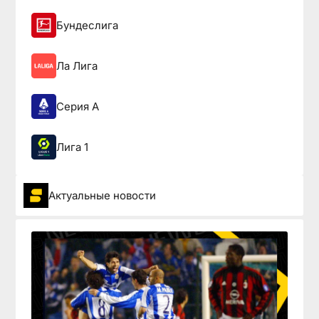
Бундеслига
Ла Лига
Серия А
Лига 1
Актуальные новости