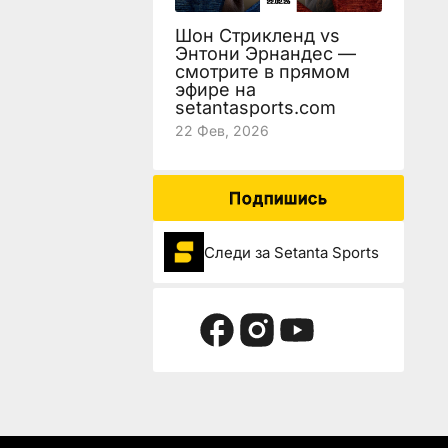
Шон Стрикленд vs
Энтони Эрнандес —
смотрите в прямом
эфире на
setantasports.com
22 Фев, 2026
Подпишись
Следи за Setanta Sports