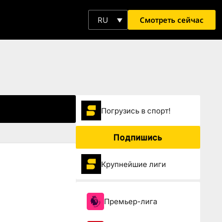
Смотреть сейчас
RU
Погрузиcь в спорт!
Подпишись
Крупнейшие лиги
Премьер-лига