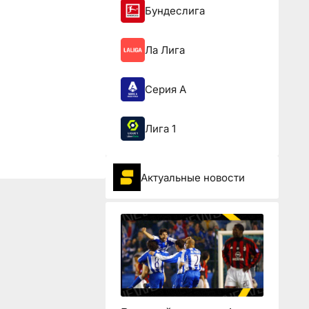
Бундеслига
Ла Лига
Серия А
Лига 1
Актуальные новости