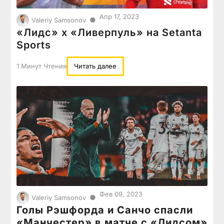
Апр 17, 2023
●
Valeriy Samsonov
«Лидс» х «Ливерпуль» на Setanta
Sports
1 Минут Чтения
Читать далее
Фев 09, 2023
●
Valeriy Samsonov
Голы Рэшфорда и Санчо спасли
«Манчестер» в матче с «Лидсом»