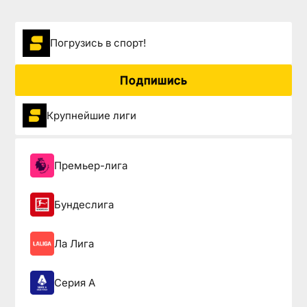
Погрузиcь в спорт!
Подпишись
Крупнейшие лиги
Премьер-лига
Бундеслига
Ла Лига
Серия А