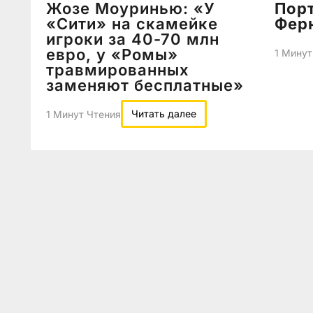
Жозе Моуринью: «У
Порт
«Сити» на скамейке
Фер
игроки за 40-70 млн
евро, у «Ромы»
1 Минут
травмированных
заменяют бесплатные»
Читать далее
1 Минут Чтения