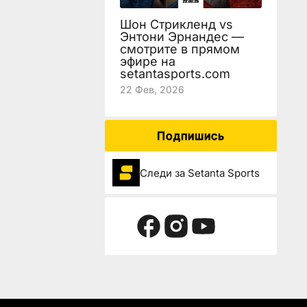
Шон Стрикленд vs
Энтони Эрнандес —
смотрите в прямом
эфире на
setantasports.com
22 Фев, 2026
Подпишись
Следи за Setanta Sports