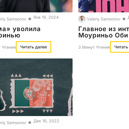
Янв 16, 2024
eriy Samsonov
Valeriy Samsonov
●
●
ма» уволила
Главное из ин
ринью
Моуриньо Оби
Читать далее
Читать
 Чтения
3 Минут Чтения
Дек 16, 2022
eriy Samsonov
●