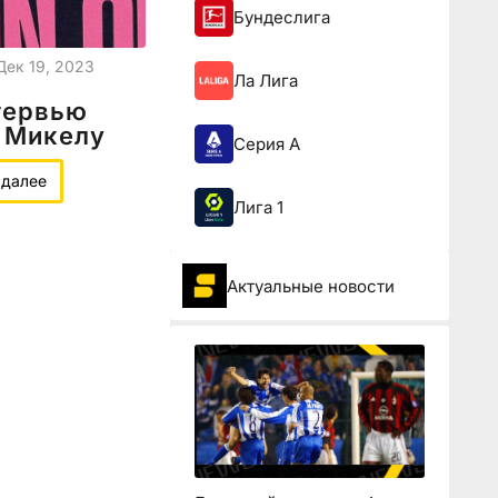
Бундеслига
Дек 19, 2023
Ла Лига
тервью
 Микелу
Серия А
 далее
Лига 1
Актуальные новости