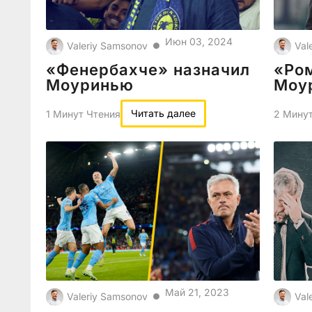
Июн 03, 2024
Valeriy Samsonov
Val
●
«Фенербахче» назначил
«Ро
Моуринью
Моу
Читать далее
1 Минут Чтения
2 Минут
Май 21, 2023
Valeriy Samsonov
Val
●