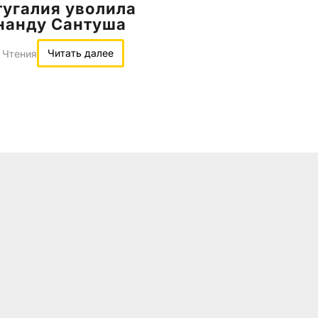
угалия уволила
нанду Сантуша
Читать далее
 Чтения