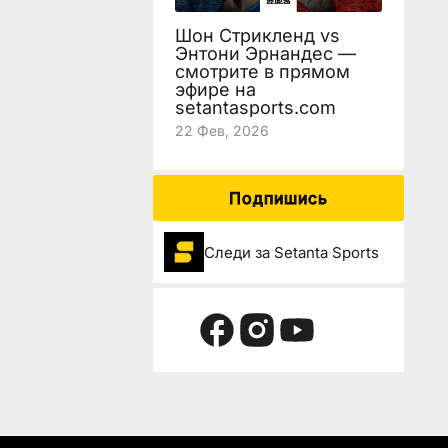
Шон Стрикленд vs
Энтони Эрнандес —
смотрите в прямом
эфире на
setantasports.com
22 Фев, 2026
Подпишись
Следи за Setanta Sports