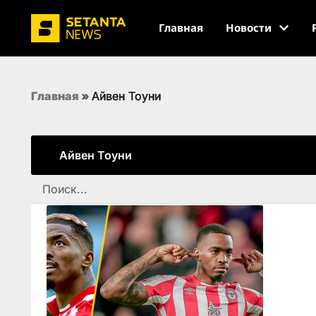
Главная
Новости
Главная
»
Айвен Тоуни
Айвен Тоуни