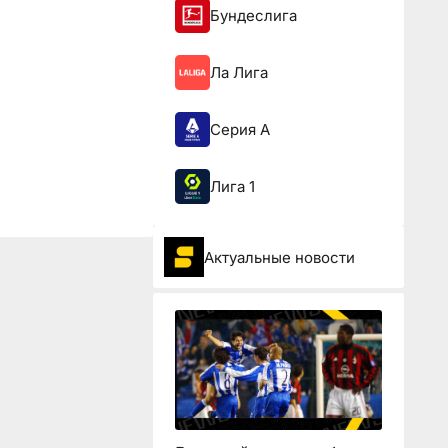
Бундеслига
Ла Лига
Серия А
Лига 1
Актуальные новости