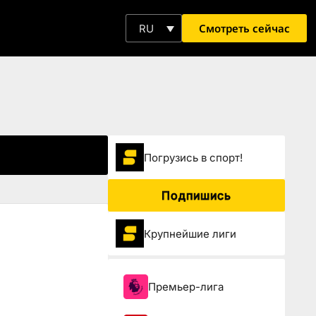
Смотреть сейчас
RU
Погрузиcь в спорт!
Подпишись
Крупнейшие лиги
Премьер-лига