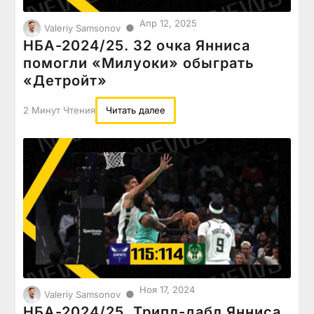
Апр 12, 2025
●
Valeriy Samsonov
НБА-2024/25. 32 очка Янниса
помогли «Милуоки» обыграть
«Детройт»
2 Минут Чтения
Читать далее
Ноя 17, 2024
●
Valeriy Samsonov
НБА-2024/25. Трипл-дабл Янниса