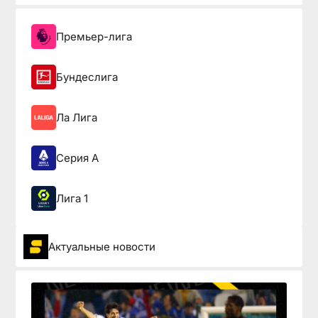
Премьер-лига
Бундеслига
Ла Лига
Серия А
Лига 1
Актуальные новости