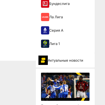
Бундеслига
Ла Лига
Серия А
Лига 1
Актуальные новости