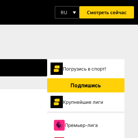
Смотреть сейчас
RU
Погрузиcь в спорт!
Подпишись
Крупнейшие лиги
Премьер-лига