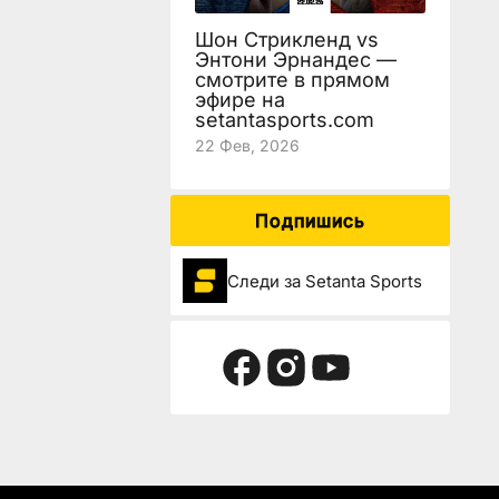
Шон Стрикленд vs
Энтони Эрнандес —
смотрите в прямом
эфире на
setantasports.com
22 Фев, 2026
Подпишись
Следи за Setanta Sports