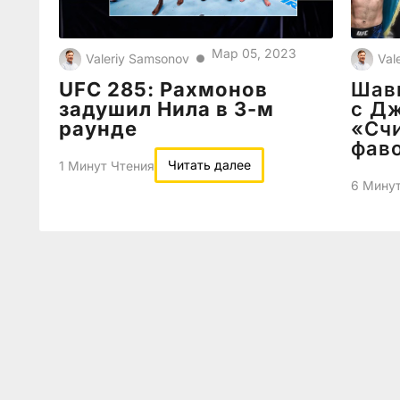
Мар 05, 2023
Valeriy Samsonov
Val
●
UFC 285: Рахмонов
Шавк
задушил Нила в 3-м
с Д
раунде
«Сч
фав
Читать далее
1 Минут Чтения
6 Минут