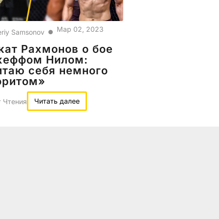
Мар 02, 2023
eriy Samsonov
●
ат Рахмонов о бое
жеффом Нилом:
итаю себя немного
оритом»
Читать далее
 Чтения