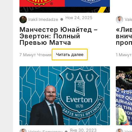
Ноя 24, 2025
Irakli Imedadze
Val
●
Манчестер Юнайтед –
«Ли
Эвертон: Полный
внич
Превью Матча
проп
Читать далее
7 Минут Чтения
1 Минут
Янв 30, 2023
Valeriy Samsonov
Val
●