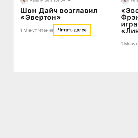
Шон Дайч возглавил
«Эве
«Эвертон»
Фрэ
игра
«Ли
Читать далее
1 Минут Чтения
1 Минут