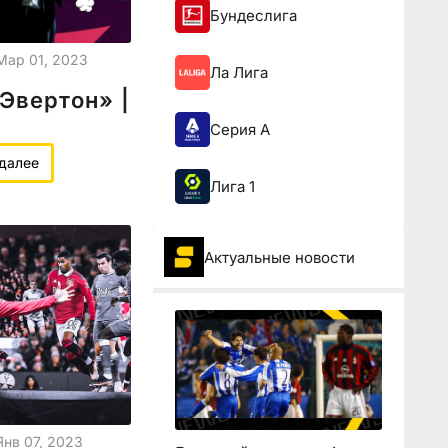
Бундеслига
Мар 01, 2023
Ла Лига
Эвертон» |
Серия А
 далее
Лига 1
Актуальные новости
Янв 07, 2023