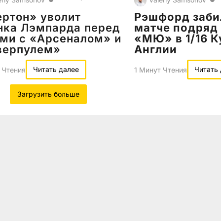
ртон» уволит
Рэшфорд заби
нка Лэмпарда перед
матче подряд
ми с «Арсеналом» и
«МЮ» в 1/16 К
верпулем»
Англии
Читать далее
Читать
 Чтения
1 Минут Чтения
Загрузить больше