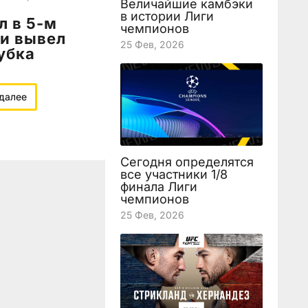
Величайшие камбэки
в истории Лиги
л в 5-м
чемпионов
 и вывел
25 Фев, 2026
убка
 далее
Сегодня определятся
все участники 1/8
финала Лиги
чемпионов
25 Фев, 2026