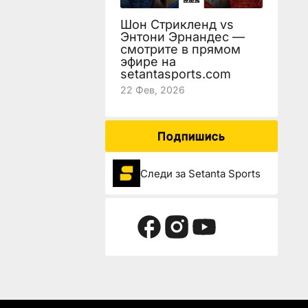
Шон Стрикленд vs
Энтони Эрнандес —
смотрите в прямом
эфире на
setantasports.com
22 Фев, 2026
Подпишись
Следи за Setanta Sports