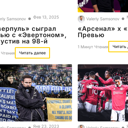
Фев 13, 2025
eriy Samsonov
Valeriy Samsonov
●
●
верпуль» сыграл
«Арсенал» х «
ью с «Эвертоном»,
Превью
устив на 98-й
Читать
1 Минут Чтения
Читать далее
 Чтения
Янв 23, 2023
eriy Samsonov
Valeriy Samsonov
●
●