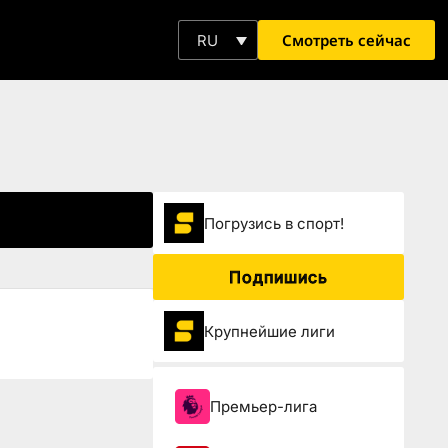
Смотреть сейчас
RU
Погрузиcь в спорт!
Подпишись
Крупнейшие лиги
Премьер-лига