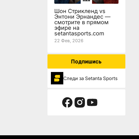
Шон Стрикленд vs
Энтони Эрнандес —
смотрите в прямом
эфире на
setantasports.com
22 Фев, 2026
Подпишись
Следи за Setanta Sports