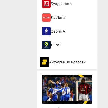
Бундеслига
Ла Лига
Серия А
Лига 1
Актуальные новости