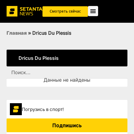
Смотреть сейчас
Главная
»
Dricus Du Plessis
Dricus Du Plessis
Данные не найдены
Погрузиcь в спорт!
Подпишись