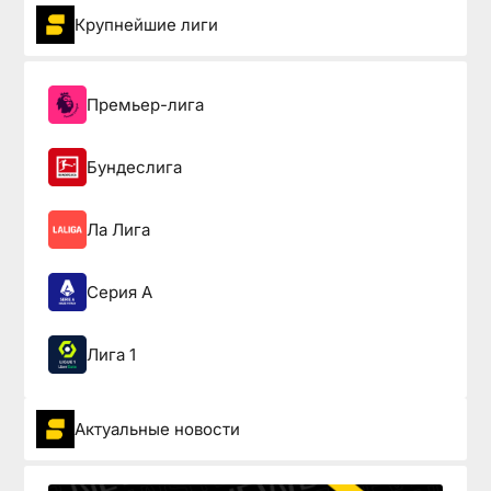
Крупнейшие лиги
Премьер-лига
Бундеслига
Ла Лига
Серия А
Лига 1
Актуальные новости